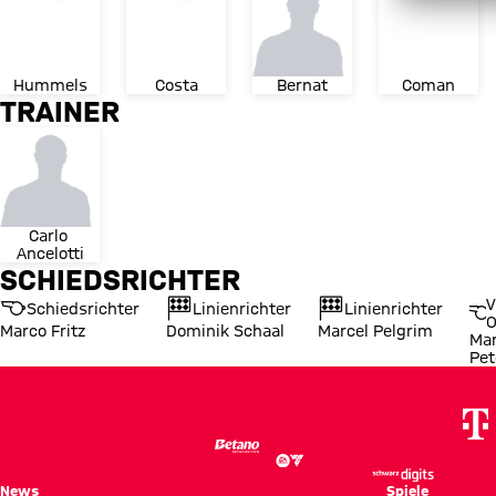
Hummels
Costa
Bernat
Coman
TRAINER
Carlo 
Ancelotti
SCHIEDSRICHTER
V
Schiedsrichter
Linienrichter
Linienrichter
O
Marco Fritz
Dominik Schaal
Marcel Pelgrim
Mar
Pet
News
Spiele