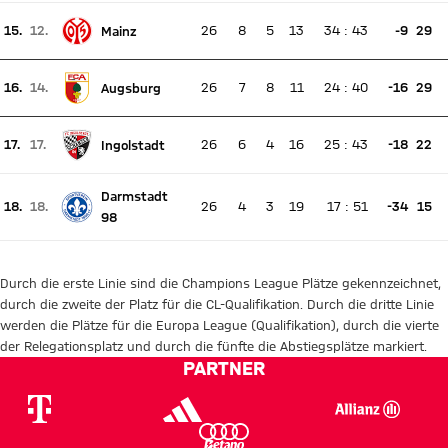
15.
12.
26
8
5
13
34
:
43
-9
29
Mainz
Es findet kein Spiel statt
Aktuell Platz 15, letzte Woche Platz 12
16.
14.
26
7
8
11
24
:
40
-16
29
Augsburg
Es findet kein Spiel statt
Aktuell Platz 16, letzte Woche Platz 14
17.
17.
26
6
4
16
25
:
43
-18
22
Ingolstadt
Es findet kein Spiel statt
Aktuell Platz 17, letzte Woche Platz 17
Darmstadt
18.
18.
26
4
3
19
17
:
51
-34
15
Es findet kein Spiel statt
98
Aktuell Platz 18, letzte Woche Platz 18
Durch die erste Linie sind die Champions League Plätze gekennzeichnet,
durch die zweite der Platz für die CL-Qualifikation. Durch die dritte Linie
werden die Plätze für die Europa League (Qualifikation), durch die vierte
der Relegationsplatz und durch die fünfte die Abstiegsplätze markiert.
PARTNER