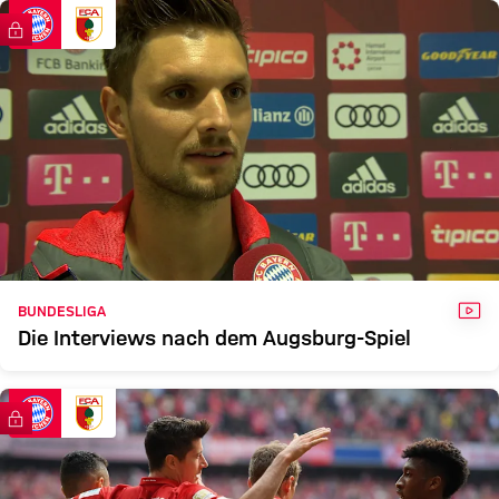
FCB
FCA
FC Bayern TV PLUS
Zum Spielbericht
VID
BUNDESLIGA
Die Interviews nach dem Augsburg-Spiel
FC Bayern TV PLUS