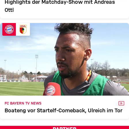
Highlights der Matchday-Show mit Andreas
Ottl
VID
FC BAYERN TV NEWS
Boateng vor Startelf-Comeback, Ulreich im Tor
PARTNER