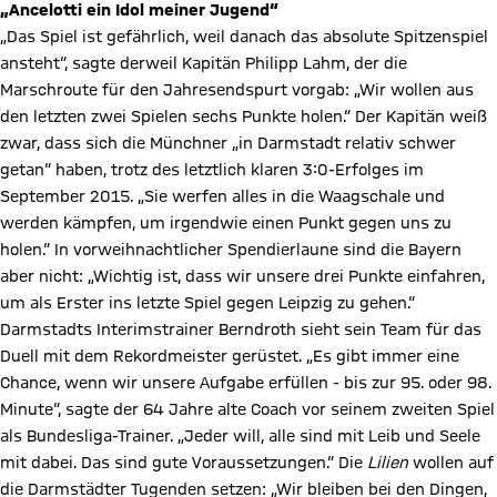
„Ancelotti ein Idol meiner Jugend“
„Das Spiel ist gefährlich, weil danach das absolute Spitzenspiel
ansteht“, sagte derweil Kapitän Philipp Lahm, der die
Marschroute für den Jahresendspurt vorgab: „Wir wollen aus
den letzten zwei Spielen sechs Punkte holen.“ Der Kapitän weiß
zwar, dass sich die Münchner „in Darmstadt relativ schwer
getan“ haben, trotz des letztlich klaren 3:0-Erfolges im
September 2015. „Sie werfen alles in die Waagschale und
werden kämpfen, um irgendwie einen Punkt gegen uns zu
holen.“ In vorweihnachtlicher Spendierlaune sind die Bayern
aber nicht: „Wichtig ist, dass wir unsere drei Punkte einfahren,
um als Erster ins letzte Spiel gegen Leipzig zu gehen.“
Darmstadts Interimstrainer Berndroth sieht sein Team für das
Duell mit dem Rekordmeister gerüstet. „Es gibt immer eine
Chance, wenn wir unsere Aufgabe erfüllen - bis zur 95. oder 98.
Minute“, sagte der 64 Jahre alte Coach vor seinem zweiten Spiel
als Bundesliga-Trainer. „Jeder will, alle sind mit Leib und Seele
mit dabei. Das sind gute Voraussetzungen.“ Die
Lilien
wollen auf
die Darmstädter Tugenden setzen: „Wir bleiben bei den Dingen,