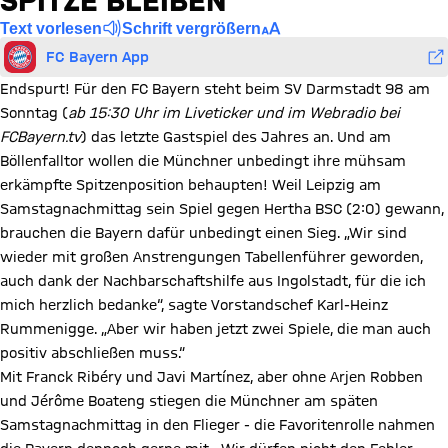
SPITZE BLEIBEN“
Text vorlesen
Schrift vergrößern
FC Bayern App
Endspurt! Für den FC Bayern steht beim SV Darmstadt 98 am
Sonntag (
ab 15:30 Uhr im Liveticker und im Webradio bei
FCBayern.tv
) das letzte Gastspiel des Jahres an. Und am
Böllenfalltor wollen die Münchner unbedingt ihre mühsam
erkämpfte Spitzenposition behaupten! Weil Leipzig am
Samstagnachmittag sein Spiel gegen Hertha BSC (2:0) gewann,
brauchen die Bayern dafür unbedingt einen Sieg. „Wir sind
wieder mit großen Anstrengungen Tabellenführer geworden,
auch dank der Nachbarschaftshilfe aus Ingolstadt, für die ich
mich herzlich bedanke“, sagte Vorstandschef Karl-Heinz
Rummenigge. „Aber wir haben jetzt zwei Spiele, die man auch
positiv abschließen muss.“
Mit Franck Ribéry und Javi Martínez, aber ohne Arjen Robben
und Jérôme Boateng stiegen die Münchner am späten
Samstagnachmittag in den Flieger - die Favoritenrolle nahmen