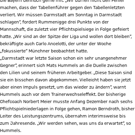
die Bayern dennoch gerne mit. „Wir dürfen nicht den Fehler
machen, dass der Tabellenführer gegen den Tabellenletzten
verliert. Wir müssen Darmstadt am Sonntag in Darmstadt
schlagen“, fordert Rummenigge drei Punkte von der
Mannschaft, die zuletzt vier Pflichtspielsiege in Folge gefeiert
hatte. „Wir sind an der Spitze der Liga und wollen dort bleiben“,
bekräftigte auch Carlo Ancelotti, der unter der Woche
„fokussierte“ Münchner beobachtet hatte.
„Darmstadt war letzte Saison schon ein sehr unangenehmer
Gegner“, erinnert sich Mats Hummels an die Duelle zwischen
den Lilien und seinem früheren Arbeitgeber. „Diese Saison sind
sie ein bisschen davon abgekommen. Vielleicht haben sie jetzt
aber einen Impuls gesetzt, um das wieder zu ändern“, warnt
Hummels auch vor dem Trainerwechseleffekt. Der bisherige
Chefcoach Norbert Meier musste Anfang Dezember nach sechs
Pflichtspielniederlagen in Folge gehen, Ramon Berndroth, bisher
Leiter des Leistungszentrums, übernahm interimsweise bis
zum Jahresende. „Wir werden sehen, was uns da erwartet“, so
Hummels.