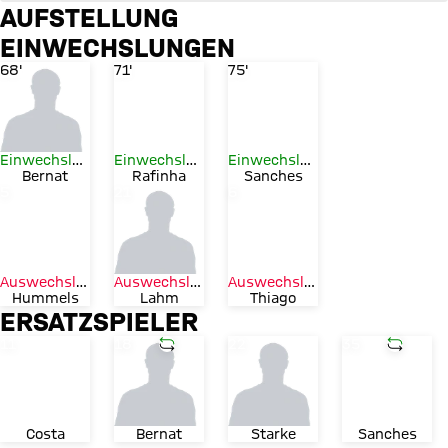
WOLFSBURG
FCB
AUFSTELLUNG
EINWECHSLUNGEN
Zum Spielbericht
Trikotnummer
Trikotnummer
Trikotnummer
18
68'
13
71'
35
75'
Einwechslung
Einwechslung
Einwechslung
Bernat
Rafinha
Sanches
Trikotnummer
Trikotnummer
Trikotnummer
5
21
6
Auswechslung
Auswechslung
Auswechslung
Hummels
Lahm
Thiago
ERSATZSPIELER
Trikotnummer
Trikotnummer
Einwechslung
Trikotnummer
Trikotnummer
Einwech
11
18
22
35
Costa
Bernat
Starke
Sanches