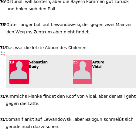
74'
Öztunali will kontern, aber die Bayern kommen gut zurück
und holen sich den Ball.
73'
Guter langer ball auf Lewandowski, der gegen zwei Mainzer
den Weg ins Zentrum aber nicht findet.
71'
Das war die letzte Aktion des Chilenen
AUSWECHSLUNG
Wechsel: Sebastian Rudy (19) kommt für Arturo Vidal (23) ins
19
Sebastian
23
Arturo
Rudy
Vidal
71'
Kimmichs Flanke findet den Kopf von Vidal, aber der Ball geht
gegen die Latte.
71'
Coman flankt auf Lewandowski, aber Balogun schmeißt sich
gerade noch dazwischen.