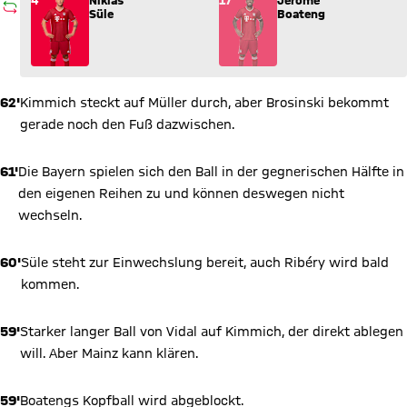
Wechsel: Niklas Süle (4) kommt für Jérôme Boateng (17) ins 
4
Niklas
17
Jérôme
AUSWECHSLUNG
Süle
Boateng
62'
Kimmich steckt auf Müller durch, aber Brosinski bekommt
gerade noch den Fuß dazwischen.
61'
Die Bayern spielen sich den Ball in der gegnerischen Hälfte in
den eigenen Reihen zu und können deswegen nicht
wechseln.
60'
Süle steht zur Einwechslung bereit, auch Ribéry wird bald
kommen.
59'
Starker langer Ball von Vidal auf Kimmich, der direkt ablegen
will. Aber Mainz kann klären.
59'
Boatengs Kopfball wird abgeblockt.