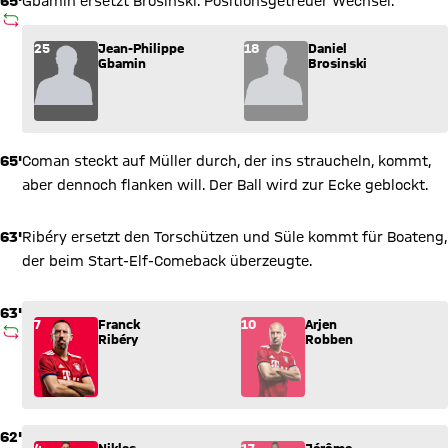
65'
Gbamin ersetzt Brosinski. Positionsgetreuer Wechsel.
AUSWECHSLUNG
Wechsel: Jean-Philippe Gbamin (25) kommt für Daniel Brosins
25
Jean-Philippe
18
Daniel
Gbamin
Brosinski
65'
Coman steckt auf Müller durch, der ins straucheln, kommt,
aber dennoch flanken will. Der Ball wird zur Ecke geblockt.
63'
Ribéry ersetzt den Torschützen und Süle kommt für Boateng,
der beim Start-Elf-Comeback überzeugte.
63'
Wechsel: Franck Ribéry (7) kommt für Arjen Robben (10) ins 
7
Franck
10
Arjen
AUSWECHSLUNG
Ribéry
Robben
62'