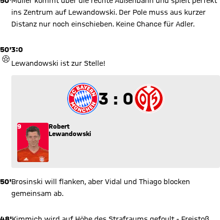
50'
Müller kommt über die rechte Außenbahn und spielt perfekt
ins Zentrum auf Lewandowski. Der Pole muss aus kurzer
Distanz nur noch einschieben. Keine Chance für Adler.
50'
3:0
TOR
Lewandowski ist zur Stelle!
3 zu 0
3 : 0
9
Robert
Lewandowski
50'
Brosinski will flanken, aber Vidal und Thiago blocken
gemeinsam ab.
48'
Kimmich wird auf Höhe des Strafraums gefoult - Freistoß