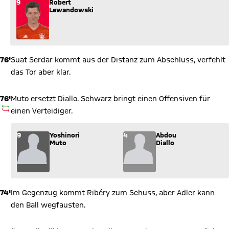
9
Robert
Lewandowski
76'
Suat Serdar kommt aus der Distanz zum Abschluss, verfehlt
das Tor aber klar.
76'
Muto ersetzt Diallo. Schwarz bringt einen Offensiven für
AUSWECHSLUNG
einen Verteidiger.
Wechsel: Yoshinori Muto (9) kommt für Abdou Diallo (4) ins Sp
9
Yoshinori
4
Abdou
Muto
Diallo
74'
Im Gegenzug kommt Ribéry zum Schuss, aber Adler kann
den Ball wegfausten.