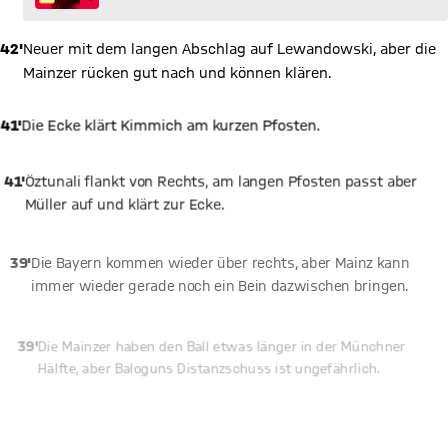
42'
Neuer mit dem langen Abschlag auf Lewandowski, aber die
Mainzer rücken gut nach und können klären.
41'
Die Ecke klärt Kimmich am kurzen Pfosten.
41'
Öztunali flankt von Rechts, am langen Pfosten passt aber
Müller auf und klärt zur Ecke.
39'
Die Bayern kommen wieder über rechts, aber Mainz kann
immer wieder gerade noch ein Bein dazwischen bringen.
39'
Die Mainzer haben den Ball etwas länger in der Münchner
Hälfte, aber Baloguns Distanzschuss ist ungefährlich.
37'
Hummels will Müller lang schicken, aber der Ball geht zu
weit.