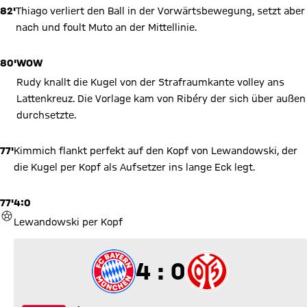
82'
Thiago verliert den Ball in der Vorwärtsbewegung, setzt aber
nach und foult Muto an der Mittellinie.
80'
WOW
Rudy knallt die Kugel von der Strafraumkante volley ans
Lattenkreuz. Die Vorlage kam von Ribéry der sich über außen
durchsetzte.
77'
Kimmich flankt perfekt auf den Kopf von Lewandowski, der
die Kugel per Kopf als Aufsetzer ins lange Eck legt.
77'
4:0
TOR
Lewandowski per Kopf
4 zu 0
4 : 0