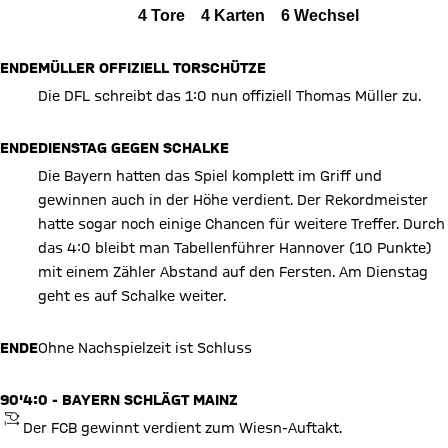
Alle Ereignisse
4
Tore
4
Karten
6
Wechsel
Zum Spielbericht
ENDE
MÜLLER OFFIZIELL TORSCHÜTZE
Die DFL schreibt das 1:0 nun offiziell Thomas Müller zu.
ENDE
DIENSTAG GEGEN SCHALKE
Die Bayern hatten das Spiel komplett im Griff und
gewinnen auch in der Höhe verdient. Der Rekordmeister
hatte sogar noch einige Chancen für weitere Treffer. Durch
das 4:0 bleibt man Tabellenführer Hannover (10 Punkte)
mit einem Zähler Abstand auf den Fersten. Am Dienstag
geht es auf Schalke weiter.
ENDE
Ohne Nachspielzeit ist Schluss
90'
4:0 - BAYERN SCHLÄGT MAINZ
ANPFIFF
Der FCB gewinnt verdient zum Wiesn-Auftakt.