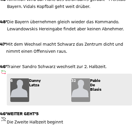
Bayern. Vidals Kopfball geht weit drüber.
48'
Die Bayern übernehmen gleich wieder das Kommando.
Lewandowskis Hereingabe findet aber keinen Abnehmer.
47'
Mit dem Wechsel macht Schwarz das Zentrum dicht und
nimmt einen Offensiven raus.
46'
Trainer Sandro Schwarz wechselt zur 2. Halbzeit.
AUSWECHSLUNG
Wechsel: Danny Latza (6) kommt für Pablo De Blasis (32) ins 
6
Danny
32
Pablo
Latza
De
Blasis
46'
WEITER GEHT'S
ANPFIFF
Die Zweite Halbzeit beginnt