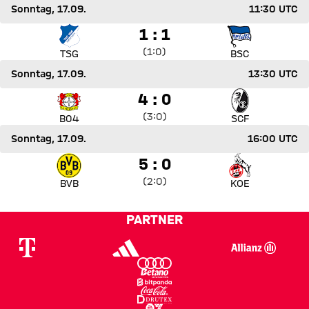
Sonntag, 17.09.
11:30 UTC
Spiel TSG Hoffenheim gegen Hertha BSC
1 zu 1
1 : 1
Zwischenergebnis:
1 zu 0 nach Erste Halbzeit
(
1:0
)
TSG
BSC
Sonntag, 17.09.
13:30 UTC
Spiel Bayer 04 Leverkusen gegen Sport-Club Freiburg
4 zu 0
4 : 0
Zwischenergebnis:
3 zu 0 nach Erste Halbzeit
(
3:0
)
B04
SCF
Sonntag, 17.09.
16:00 UTC
Spiel Borussia Dortmund gegen 1. FC Köln
5 zu 0
5 : 0
Zwischenergebnis:
2 zu 0 nach Erste Halbzeit
(
2:0
)
BVB
KOE
PARTNER