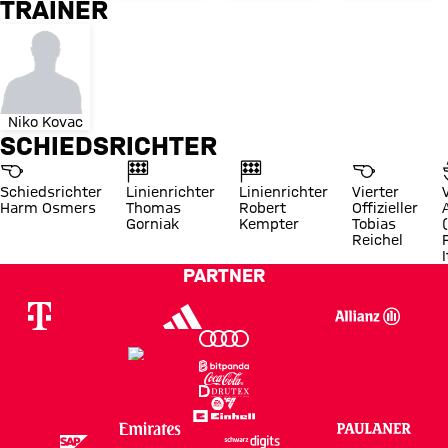
TRAINER
Niko Kovac
SCHIEDSRICHTER
Schiedsrichter
Linienrichter
Linienrichter
Vierter
Harm Osmers
Thomas
Robert
Offizieller
Gorniak
Kempter
Tobias
Reichel
I
PARTNER