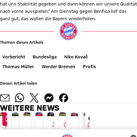
hat uns Stabilität gegeben und dann können wir unsere Qualität
nach vorne ausspielen.“ Am Dienstag gegen Benfica lief das
ganz gut, das wollen die Bayern wiederholen.
Themen dieses Artikels
Vorbericht
Bundesliga
Niko Kovač
Thomas Müller
Werder Bremen
Profis
Diesen Artikel teilen
WEITERE NEWS
GALLERIE
INTERVIEW
GALLERIE
GALLERIE
AUDI SUMMER TOUR 2026
JETZT INFORMIEREN
AM 17. AUGUST
PAULANER FANEVENT IN HONG
LIVE BEI FC BAYERN TV PLUS
TOUR TALK
GALERIE
LIVE BEI FC BAYERN TV P
Recap:
FC
Allianz
Herbert
FCB
Jonas
Das
1.