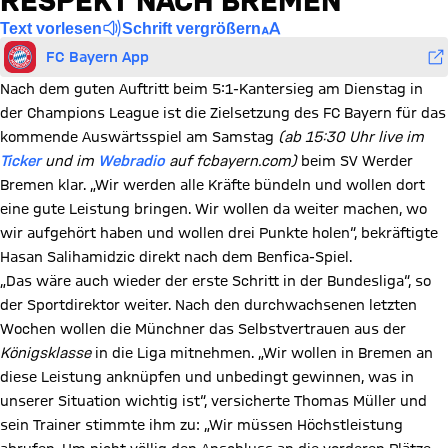
RESPEKT NACH BREMEN
Text vorlesen
Schrift vergrößern
FC Bayern App
Nach dem guten Auftritt beim 5:1-Kantersieg am Dienstag in
der Champions League ist die Zielsetzung des FC Bayern für das
kommende Auswärtsspiel am Samstag
(ab 15:30 Uhr live im
Ticker
und im
Webradio
auf fcbayern.com)
beim SV Werder
Bremen klar. „Wir werden alle Kräfte bündeln und wollen dort
eine gute Leistung bringen. Wir wollen da weiter machen, wo
wir aufgehört haben und wollen drei Punkte holen“, bekräftigte
Hasan Salihamidzic direkt nach dem Benfica-Spiel.
„Das wäre auch wieder der erste Schritt in der Bundesliga“, so
der Sportdirektor weiter. Nach den durchwachsenen letzten
Wochen wollen die Münchner das Selbstvertrauen aus der
Königsklasse
in die Liga mitnehmen. „Wir wollen in Bremen an
diese Leistung anknüpfen und unbedingt gewinnen, was in
unserer Situation wichtig ist“, versicherte Thomas Müller und
sein Trainer stimmte ihm zu: „Wir müssen Höchstleistung