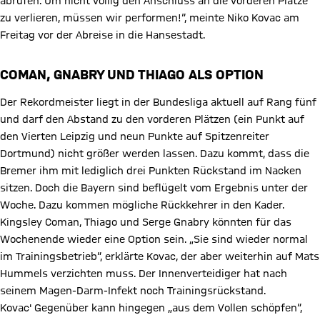
abrufen. Um nicht völlig den Anschluss an die vorderen Plätze
zu verlieren, müssen wir performen!“, meinte Niko Kovac am
Freitag vor der Abreise in die Hansestadt.
COMAN, GNABRY UND THIAGO ALS OPTION
Der Rekordmeister liegt in der Bundesliga aktuell auf Rang fünf
und darf den Abstand zu den vorderen Plätzen (ein Punkt auf
den Vierten Leipzig und neun Punkte auf Spitzenreiter
Dortmund) nicht größer werden lassen. Dazu kommt, dass die
Bremer ihm mit lediglich drei Punkten Rückstand im Nacken
sitzen. Doch die Bayern sind beflügelt vom Ergebnis unter der
Woche. Dazu kommen mögliche Rückkehrer in den Kader.
Kingsley Coman, Thiago und Serge Gnabry könnten für das
Wochenende wieder eine Option sein. „Sie sind wieder normal
im Trainingsbetrieb“, erklärte Kovac, der aber weiterhin auf Mats
Hummels verzichten muss. Der Innenverteidiger hat nach
seinem Magen-Darm-Infekt noch Trainingsrückstand.
Kovac' Gegenüber kann hingegen „aus dem Vollen schöpfen“,