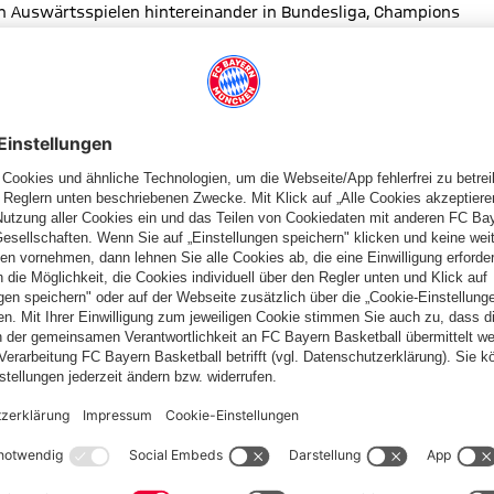
den Auswärtsspielen hintereinander in Bundesliga, Champions
äre ist gut, die Leidenschaft ist da“, betonte der 47 Jahre alte
und wieder ein Erfolgserlebnis einfahren. „Das Leben besteht
uen - und das werden wir uns holen.“ Dazu müsse man vor allem
die Chancen, die wir haben, ganz klar zu nutzen.“
d intensives Spiel“ für seine Mannschaft. Die Niedersachsen
lt. „Die Mannschaft ist besser als in den beiden Jahren zuvor“,
ngsley Coman und Corentin Tolisso seinen gesamten Kader zur
end von seinem Länderteam nach München zurückgekehrt.
en Serie der Münchner eine Chance für sein Team. „Wir haben
rn-Profi, warnte seine Mannschaft allerdings davor, die
ssen lassen von dem, was bei den Bayern passiert. Ich erwarte
so Labbadia weiter.
 seit fünf Spielen ohne dreifachen Punktgewinn. Seither gab es
badia am Samstag auf seinen Kapitän Josuha Guilavogui