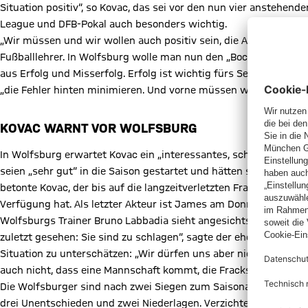
Situation positiv“, so Kovac, das sei vor den nun vier anstehen
League und DFB-Pokal auch besonders wichtig.
„Wir müssen und wir wollen auch positiv sein, die Arbeitsatmosph
Fußballlehrer. In Wolfsburg wolle man nun den „Bock umstoßen“ 
aus Erfolg und Misserfolg. Erfolg ist wichtig fürs Selbstvertra
„die Fehler hinten minimieren. Und vorne müssen wir versuchen, 
KOVAC WARNT VOR WOLFSBURG
In Wolfsburg erwartet Kovac ein „interessantes, schwieriges un
seien „sehr gut“ in die Saison gestartet und hätten sich entwicke
betonte Kovac, der bis auf die langzeitverletzten Franzosen Ki
Verfügung hat. Als letzter Akteur ist James am Donnerstagab
Wolfsburgs Trainer Bruno Labbadia sieht angesichts der jüngst
zuletzt gesehen: Sie sind zu schlagen“, sagte der ehemalige Baye
Situation zu unterschätzen: „Wir dürfen uns aber nicht beeinflu
auch nicht, dass eine Mannschaft kommt, die Fracksausen hat“, 
Die Wolfsburger sind nach zwei Siegen zum Saisonauftakt selbst
drei Unentschieden und zwei Niederlagen. Verzichten muss Lab