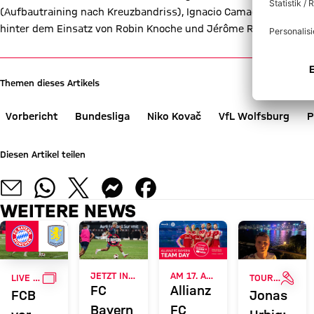
(Aufbautraining nach Kreuzbandriss), Ignacio Camacho (Sprung
hinter dem Einsatz von Robin Knoche und Jérôme Roussillon noc
Themen dieses Artikels
Vorbericht
Bundesliga
Niko Kovač
VfL Wolfsburg
P
Diesen Artikel teilen
WEITERE NEWS
GALLERIE
INTE
JETZT INFORMIEREN
AM 17. AUGUST
LIVE BEI FC BAYERN TV PLUS
TOUR TALK
FC
Allianz
FCB
Jonas
Bayern
FC