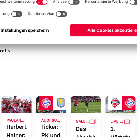
gelenk-OP) und Felix Klaus (Bauchmuskel-OP). Zudem steht
h ein Fragezeichen.
rofis
RVIEW
GALLERIE
GAL
PAULANER FANEVENT IN HONGKONG
AUDI SUMMER TOUR
GALERIE
LIVE BEI FC BAYERN TV PLUS
Herbert
Ticker:
Das
1.
Hainer:
PK und