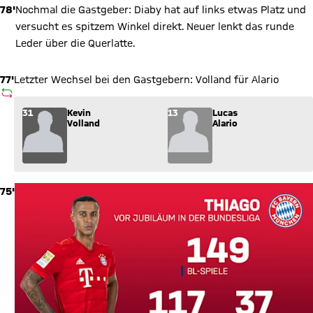
78'
Nochmal die Gastgeber: Diaby hat auf links etwas Platz und
versucht es spitzem Winkel direkt. Neuer lenkt das runde
Leder über die Querlatte.
77'
Letzter Wechsel bei den Gastgebern: Volland für Alario
AUSWECHSLUNG
Wechsel: Kevin Volland (31) kommt für Lucas Alario (13) ins S
31
Kevin
13
Lucas
Volland
Alario
75'