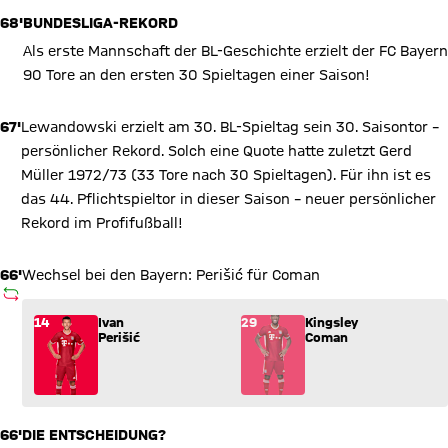
68'
BUNDESLIGA-REKORD
Als erste Mannschaft der BL-Geschichte erzielt der FC Bayern
90 Tore an den ersten 30 Spieltagen einer Saison!
67'
Lewandowski erzielt am 30. BL-Spieltag sein 30. Saisontor –
persönlicher Rekord. Solch eine Quote hatte zuletzt Gerd
Müller 1972/73 (33 Tore nach 30 Spieltagen). Für ihn ist es
das 44. Pflichtspieltor in dieser Saison – neuer persönlicher
Rekord im Profifußball!
66'
Wechsel bei den Bayern: Perišić für Coman
AUSWECHSLUNG
Wechsel: Ivan Perišić (14) kommt für Kingsley Coman (29) ins
14
Ivan
29
Kingsley
Perišić
Coman
66'
DIE ENTSCHEIDUNG?