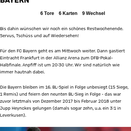
B04
Alle Ereignisse
6
Tore
6
Karten
9
Wechsel
Zum Spielbericht
Bis dahin wünschen wir noch ein schönes Restwochenende.
Servus, Tschüss und auf Wiedersehen!
Für den FC Bayern geht es am Mittwoch weiter. Dann gastiert
Eintracht Frankfurt in der Allianz Arena zum DFB-Pokal-
Halbfinale. Anpfiff ist um 20:30 Uhr. Wir sind natürlich wie
immer hautnah dabei.
Die Bayern bleiben im 16. BL-Spiel in Folge unbesiegt (15 Siege,
1 Remis) und feiern den neunten BL-Sieg in Folge - das war
zuvor letztmals von Dezember 2017 bis Februar 2018 unter
Jupp Heynckes gelungen (damals sogar zehn, u.a. ein 3:1 in
Leverkusen).