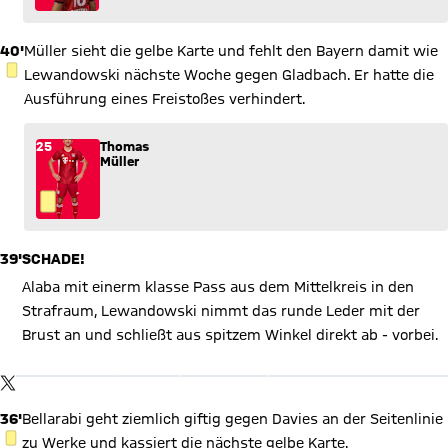
40'
Müller sieht die gelbe Karte und fehlt den Bayern damit wie
GELBE KARTE
Lewandowski nächste Woche gegen Gladbach. Er hatte die
Ausführung eines Freistoßes verhindert.
25
Thomas
Müller
39'
SCHADE!
Alaba mit einerm klasse Pass aus dem Mittelkreis in den
Strafraum, Lewandowski nimmt das runde Leder mit der
X Inhalte anzeigen
Brust an und schließt aus spitzem Winkel direkt ab - vorbei.
Mit Klick auf den Button ermöglichen Sie es diesem sozialen
Netzwerk, Ihre Daten (z. B. IP-Adresse) mit Hilfe von Cookies zu
verarbeiten. Vorher kann das soziale Netzwerk keine Daten über
TWITTER-BEITRAG
Sie erheben, um Ihnen die Inhalte anzuzeigen. Diese Einstellung
wird für alle Inhalte des sozialen Netzwerks auf unserer Website
36'
Bellarabi geht ziemlich giftig gegen Davies an der Seitenlinie
gespeichert und Sie können dies jederzeit in der
Cookie-
Einwilligungslösung
ändern. Details:
Datenschutzerklärung
GELBE KARTE
zu Werke und kassiert die nächste gelbe Karte.