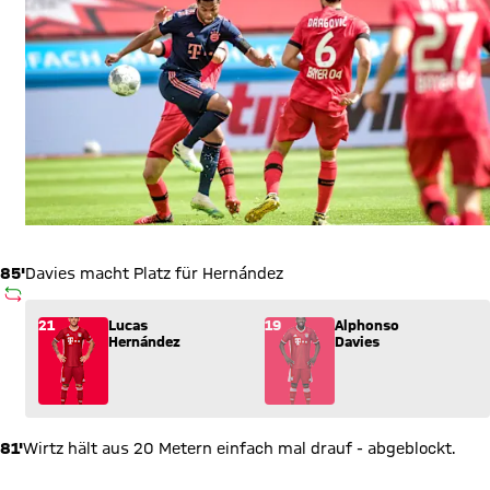
85'
Davies macht Platz für Hernández
AUSWECHSLUNG
Wechsel: Lucas Hernández (21) kommt für Alphonso Davies (1
21
Lucas
19
Alphonso
Hernández
Davies
81'
Wirtz hält aus 20 Metern einfach mal drauf - abgeblockt.