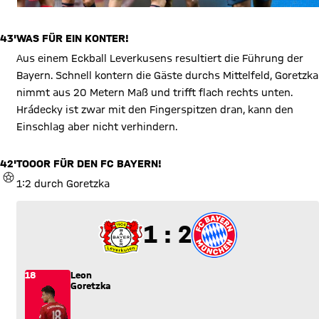
43'
WAS FÜR EIN KONTER!
Aus einem Eckball Leverkusens resultiert die Führung der
Bayern. Schnell kontern die Gäste durchs Mittelfeld, Goretzka
nimmt aus 20 Metern Maß und trifft flach rechts unten.
Hrádecky ist zwar mit den Fingerspitzen dran, kann den
Einschlag aber nicht verhindern.
42'
TOOOR FÜR DEN FC BAYERN!
TOR
1:2 durch Goretzka
1 zu 2
1 : 2
18
Leon
Goretzka