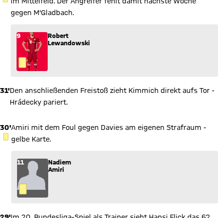
GELBE KARTE
im Mittelfeld. Der Angreifer fehlt damit nächste Woche
gegen M'Gladbach.
9
Robert
Lewandowski
31'
Den anschließenden Freistoß zieht Kimmich direkt aufs Tor -
Hrádecky pariert.
30'
Amiri mit dem Foul gegen Davies am eigenen Strafraum -
GELBE KARTE
gelbe Karte.
11
Nadiem
Amiri
29'
Im 20. Bundesliga-Spiel als Trainer sieht Hansi Flick das 62.