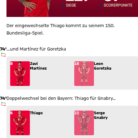
Der eingewechselte Thiago kommt zu seinem 150.
Bundesliga-Spiel.
74'
....und Martínez für Goretzka
AUSWECHSLUNG
Wechsel: Javi Martínez (8) kommt für Leon Goretzka (18) ins 
8
Javi
18
Leon
Martínez
Goretzka
74'
Doppelwechsel bei den Bayern: Thiago für Gnabry...
AUSWECHSLUNG
Wechsel: Thiago (6) kommt für Serge Gnabry (22) ins Spiel.
6
Thiago
22
Serge
Gnabry