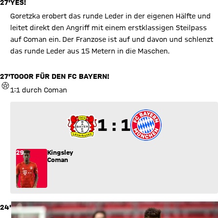
27'
YES!
Goretzka erobert das runde Leder in der eigenen Hälfte und
leitet direkt den Angriff mit einem erstklassigen Steilpass
auf Coman ein. Der Franzose ist auf und davon und schlenzt
das runde Leder aus 15 Metern in die Maschen.
27'
TOOOR FÜR DEN FC BAYERN!
TOR
1:1 durch Coman
1 zu 1
1 : 1
29
Kingsley
Coman
24'