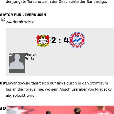
der jüngste Torschütze in der Geschichte der Bundesliga.
89'
TOR FÜR LEVERKUSEN
TOR
2:4 durch Wirtz
2 zu 4
2 : 4
27
Florian
Wirtz
86'
Lewandowski tankt sich auf links durch in den Strafraum
bis an die Torauslinie, wo sein Abschluss aber von Hrádecky
abgeblockt wird.
86'