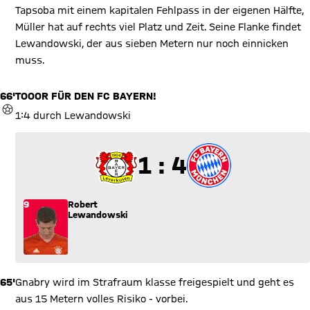
Tapsoba mit einem kapitalen Fehlpass in der eigenen Hälfte,
Müller hat auf rechts viel Platz und Zeit. Seine Flanke findet
Lewandowski, der aus sieben Metern nur noch einnicken
muss.
66'
TOOOR FÜR DEN FC BAYERN!
TOR
1:4 durch Lewandowski
1 zu 4
1 : 4
9
Robert
Lewandowski
65'
Gnabry wird im Strafraum klasse freigespielt und geht es
aus 15 Metern volles Risiko - vorbei.