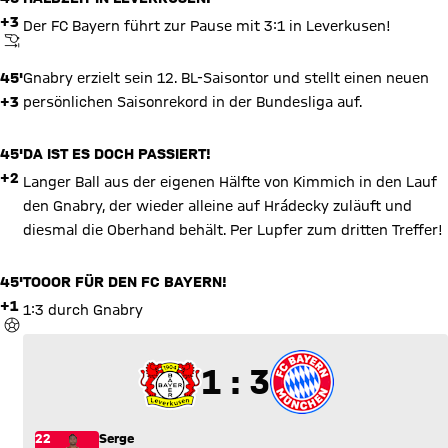
+3
Der FC Bayern führt zur Pause mit 3:1 in Leverkusen!
ABPFIFF
45'
Gnabry erzielt sein 12. BL-Saisontor und stellt einen neuen
+3
persönlichen Saisonrekord in der Bundesliga auf.
45'
DA IST ES DOCH PASSIERT!
+2
Langer Ball aus der eigenen Hälfte von Kimmich in den Lauf
den Gnabry, der wieder alleine auf Hrádecky zuläuft und
diesmal die Oberhand behält. Per Lupfer zum dritten Treffer!
45'
TOOOR FÜR DEN FC BAYERN!
+1
1:3 durch Gnabry
TOR
1 zu 3
1 : 3
22
Serge