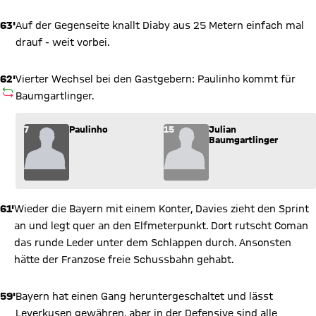
63'
Auf der Gegenseite knallt Diaby aus 25 Metern einfach mal
drauf - weit vorbei.
62'
Vierter Wechsel bei den Gastgebern: Paulinho kommt für
AUSWECHSLUNG
Baumgartlinger.
Wechsel: Paulinho (7) kommt für Julian Baumgartlinger (15) i
7
Paulinho
15
Julian
Baumgartlinger
61'
Wieder die Bayern mit einem Konter, Davies zieht den Sprint
an und legt quer an den Elfmeterpunkt. Dort rutscht Coman
das runde Leder unter dem Schlappen durch. Ansonsten
hätte der Franzose freie Schussbahn gehabt.
59'
Bayern hat einen Gang heruntergeschaltet und lässt
Leverkusen gewähren, aber in der Defensive sind alle