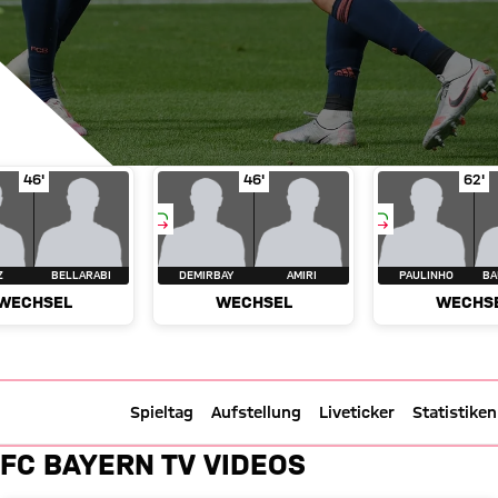
Samstag, 06. Juni 2020, 13:30 UTC
Sa., 06.06.2020, 13:30 UTC
ley
in Spielminute 46'
Wechsel
Wirtz für Bellarabi
in Spielminute 46'
Wechsel
Demirbay für Amiri
in 
We
46'
46'
62'
Bundesliga
30. Spieltag
BayArena - Leverkusen
Z
BELLARABI
DEMIRBAY
AMIRI
PAULINHO
BA
WECHSEL
WECHSEL
WECHS
FC Bayern TV
Spieltag
Aufstellung
Liveticker
Statistiken
Bayer 04 Leverkusen gegen FC Bayern München
Videos & Highlights: Leverkuse
FC BAYERN TV VIDEOS
2 zu 4
2 : 4
1 zu 3 nach Erste Halbzeit
Zwischenergebnis:
(
1:3
)