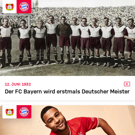
B04
FCB
Zum Spielbericht
VID
12. JUNI 1932
Der FC Bayern wird erstmals Deutscher Meister