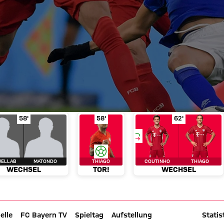
regoritsch
Wechsel
in Spielminute 58'
Boujellab für Matondo
Tor!
Thiago
in Spielminute 58'
in Spielminute 58'
Wechsel
Cout
58'
58'
62'
JELLAB
MATONDO
THIAGO
COUTINHO
THIAGO
WECHSEL
TOR!
WECHSEL
elle
FC Bayern TV
Spieltag
Aufstellung
Liveticker
Statis