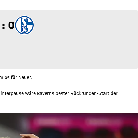
 zu 0
 : 0
los für Neuer.
 Winterpause wäre Bayerns bester Rückrunden-Start der