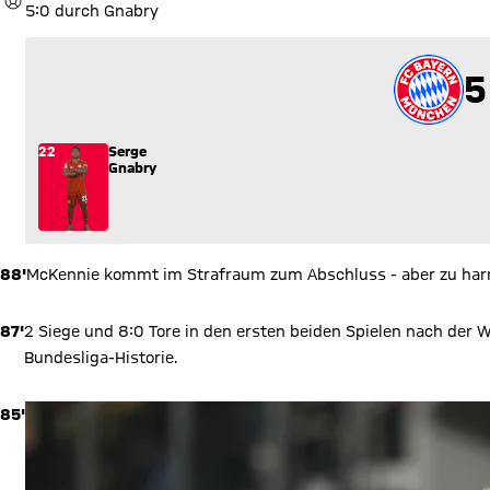
TOR
5:0 durch Gnabry
5
5
22
Serge
Gnabry
88'
McKennie kommt im Strafraum zum Abschluss - aber zu harm
87'
2 Siege und 8:0 Tore in den ersten beiden Spielen nach der
Bundesliga-Historie.
85'