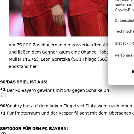
Vor 75.000 Zuschauern in der ausverkauften Allianz Arena 
und ließen dem Gegner kaum eine Chance. Robert Lewandow
Müller (45.+2), Leon Goretzka (50.) Thiago (58.) sowie Serg
Endstand her.
90'
DAS SPIEL IST AUS!
+1
Der FC Bayern gewinnt mit 5:0 gegen Schalke 04!
ANPFIFF
90'
Gnabry hat auf dem linken Flügel viel Platz, zieht nach innen 
+1
Fünfmeterraum und der Keeper fälscht mit dem Oberschenke
89'
TOOOR FÜR DEN FC BAYERN!