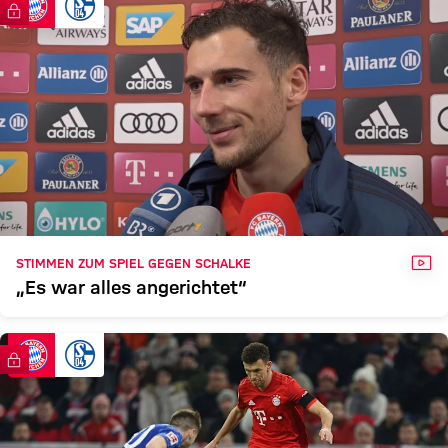
FCB
S04
FC Bayern TV PLUS
Zum Spielbericht
VID
STIMMEN ZUM SPIEL GEGEN SCHALKE
„Es war alles angerichtet“
FC Bayern TV PLUS