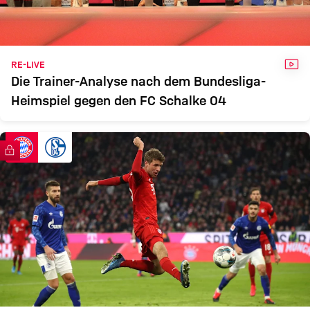
VID
RE-LIVE
Die Trainer-Analyse nach dem Bundesliga-
Heimspiel gegen den FC Schalke 04
FC Bayern TV PLUS