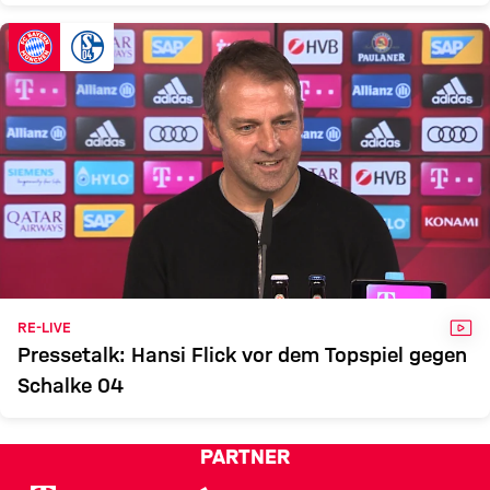
VID
RE-LIVE
Pressetalk: Hansi Flick vor dem Topspiel gegen
Schalke 04
PARTNER