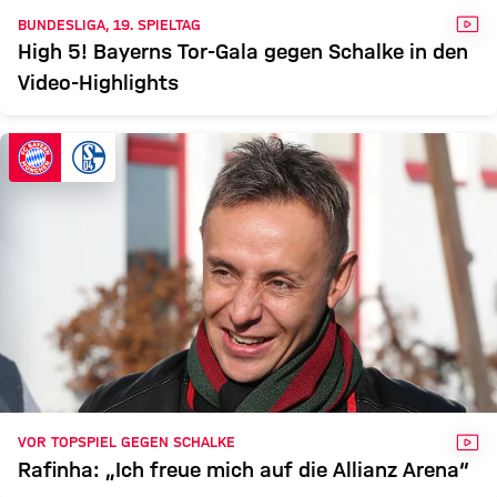
VID
BUNDESLIGA, 19. SPIELTAG
High 5! Bayerns Tor-Gala gegen Schalke in den
Video-Highlights
VID
VOR TOPSPIEL GEGEN SCHALKE
Rafinha: „Ich freue mich auf die Allianz Arena“