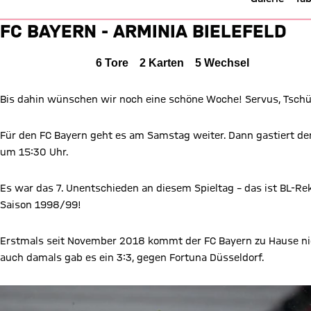
Liveticker: FC Bayern vs. Biele
FC BAYERN - ARMINIA BIELEFELD
FC Bayern München gegen DSC Arminia Bielefeld
DSC
3 zu 3
3 : 3
Alle Ereignisse
6
Tore
2
Karten
5
Wechsel
0 zu 2 nach Erste Halbzeit
Zwischenergebnis:
(
0:2
)
FCB
Bis dahin wünschen wir noch eine schöne Woche! Servus, Tsch
Zum Spielbericht
Für den FC Bayern geht es am Samstag weiter. Dann gastiert der 
um 15:30 Uhr.
Es war das 7. Unentschieden an diesem Spieltag – das ist BL-Re
Saison 1998/99!
Erstmals seit November 2018 kommt der FC Bayern zu Hause nic
auch damals gab es ein 3:3, gegen Fortuna Düsseldorf.