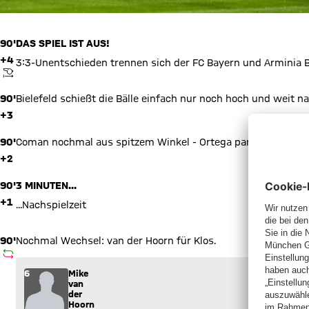
90'
DAS SPIEL IST AUS!
+4
3:3-Unentschieden trennen sich der FC Bayern und Arminia B
ANPFIFF
90'
Bielefeld schießt die Bälle einfach nur noch hoch und weit n
+3
90'
Coman nochmal aus spitzem Winkel - Ortega pariert.
+2
90'
3 MINUTEN...
+1
...Nachspielzeit
90'
Nochmal Wechsel: van der Hoorn für Klos.
AUSWECHSLUNG
Wechsel: Mike van der Hoorn (6) kommt für Fabian Klos (9) in
6
Mike
van
der
Hoorn