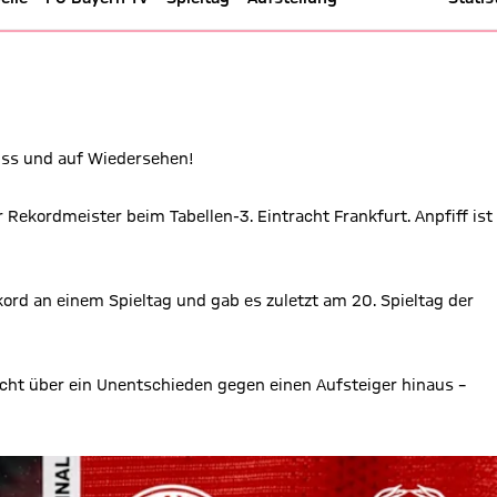
feld - Bundesliga 20/21
üss und auf Wiedersehen!
Rekordmeister beim Tabellen-3. Eintracht Frankfurt. Anpfiff ist
kord an einem Spieltag und gab es zuletzt am 20. Spieltag der
ht über ein Unentschieden gegen einen Aufsteiger hinaus –