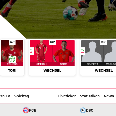
Montag, 15. Februar 2021, 19:30 UTC
Mo., 15.02.2021, 19:30 UTC
lminute 48'
uer
in Spielminute 49'
Tor!
Tolisso
in Spielminute 57'
Wechsel
Kimmich für Sarr
in Spiel
Wechs
57'
58'
62'
Bundesliga
21. Spieltag
Allianz Arena - München
TOLISSO
KIMMICH
SARR
SEUFERT
VOGLS
TOR!
WECHSEL
WECHSEL
ern TV
Spieltag
Aufstellung
Liveticker
Statistiken
News
FC Bayern München gegen DSC Arminia Bielefeld
Aufstellung: FC Bayern vs. Biel
3 zu 3
3 : 3
FCB
DSC
0 zu 2 nach Erste Halbzeit
Zwischenergebnis:
(
0:2
)
FC Bayern
Bielefeld