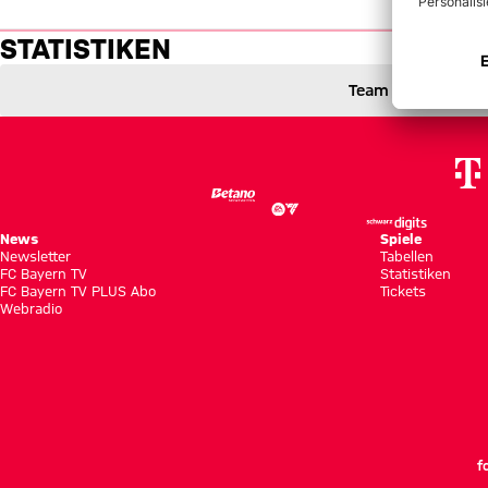
Statistiken: FC Bayern vs. Hof
STATISTIKEN
FC Bayern München gegen TSG Hoffenheim
4 zu 0
4 : 0
Team
2 zu 0 nach Erste Halbzeit
Zwischenergebnis:
(
2:0
)
FCB
TSG
Zum Spielbericht
News
Spiele
Newsletter
Tabellen
FC Bayern TV
Statistiken
FC Bayern TV PLUS Abo
Tickets
Webradio
f