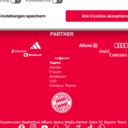
fenheim - Bundesliga 21/22
PARTNER
Teams
Herren
Frauen
Amateure
U19
Campus Teams
cbayern.com
Basketball
Allianz Arena
Media Center
Jobs
FC Bayern Tours