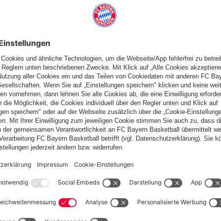
chsel
in Spielminute 57'
Skov für Larsen
Gelbe Karte
in Spielminute 57'
Rudy
in Spielminute 60'
Wechsel
Choupo-Moting
60'
65'
LARSEN
RUDY
CHOUPO-
COM
MÜLLER
MOTING
GELBE
EL
WECHSEL
KARTE
elle
FC Bayern TV
Spieltag
Aufstellung
Liveticker
Statis