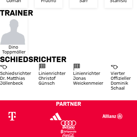
Coman
Früchtl
Sarr
Stanišić
TRAINER
Dino 
Toppmöller
SCHIEDSRICHTER
Schiedsrichter
Linienrichter
Linienrichter
Vierter
Dr. Matthias
Christof
Jonas
Offizieller
Jöllenbeck
Günsch
Weickenmeier
Dominik
Schaal
PARTNER