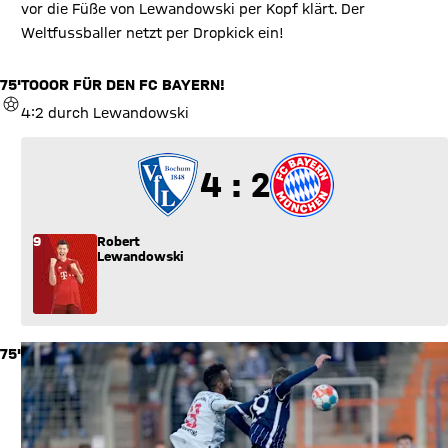
vor die Füße von Lewandowski per Kopf klärt. Der
Weltfussballer netzt per Dropkick ein!
75'
TOOOR FÜR DEN FC BAYERN!
TOR
4:2 durch Lewandowski
4 zu 2
4 : 2
9
Robert
Lewandowski
75'