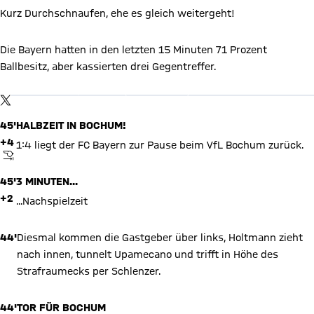
Kurz Durchschnaufen, ehe es gleich weitergeht!
Die Bayern hatten in den letzten 15 Minuten 71 Prozent
X Inhalte anzeigen
Ballbesitz, aber kassierten drei Gegentreffer.
Mit Klick auf den Button ermöglichen Sie es diesem sozialen
Netzwerk, Ihre Daten (z. B. IP-Adresse) mit Hilfe von Cookies zu
verarbeiten. Vorher kann das soziale Netzwerk keine Daten über
TWITTER-BEITRAG
Sie erheben, um Ihnen die Inhalte anzuzeigen. Diese Einstellung
wird für alle Inhalte des sozialen Netzwerks auf unserer Website
45'
HALBZEIT IN BOCHUM!
gespeichert und Sie können dies jederzeit in der
Cookie-
Einwilligungslösung
ändern. Details:
Datenschutzerklärung
+4
1:4 liegt der FC Bayern zur Pause beim VfL Bochum zurück.
ABPFIFF
45'
3 MINUTEN...
+2
...Nachspielzeit
44'
Diesmal kommen die Gastgeber über links, Holtmann zieht
nach innen, tunnelt Upamecano und trifft in Höhe des
Strafraumecks per Schlenzer.
44'
TOR FÜR BOCHUM