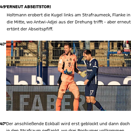
49'
ERNEUT ABSEITSTOR!
Holtmann erobert die Kugel links am Strafraumeck, Flanke in
die Mitte, wo Antwi-Adjei aus der Drehung trifft - aber erneut
ertönt der Abseitspfiff.
47'
47'
Der anschließende Eckball wird erst geblockt und dann doch
in den Strafraum geflankt, wo drei Bochumer vollkommen