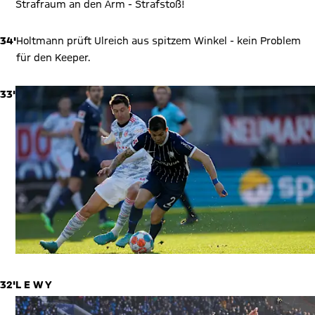
Strafraum an den Arm - Strafstoß!
34'
Holtmann prüft Ulreich aus spitzem Winkel - kein Problem
für den Keeper.
33'
32'
L E W Y