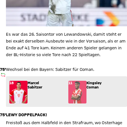
Es war das 26. Saisontor von Lewandowski, damit steht er
bei exakt derselben Ausbeute wie in der Vorsaison, als er am
Ende auf 41 Tore kam. Keinem anderen Spieler gelangen in
der BL-Historie so viele Tore nach 22 Spieltagen.
75'
Wechsel bei den Bayern: Sabitzer für Coman.
AUSWECHSLUNG
Wechsel: Marcel Sabitzer (18) kommt für Kingsley Coman (11)
18
Marcel
11
Kingsley
Sabitzer
Coman
75'
LEWY DOPPELPACK!
Freistoß aus dem Halbfeld in den Strafraum, wo Osterhage