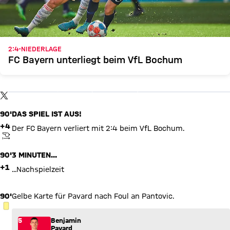
2:4-NIEDERLAGE
FC Bayern unterliegt beim VfL Bochum
X Inhalte anzeigen
Mit Klick auf den Button ermöglichen Sie es diesem sozialen
Netzwerk, Ihre Daten (z. B. IP-Adresse) mit Hilfe von Cookies zu
verarbeiten. Vorher kann das soziale Netzwerk keine Daten über
TWITTER-BEITRAG
Sie erheben, um Ihnen die Inhalte anzuzeigen. Diese Einstellung
wird für alle Inhalte des sozialen Netzwerks auf unserer Website
90'
DAS SPIEL IST AUS!
gespeichert und Sie können dies jederzeit in der
Cookie-
Einwilligungslösung
ändern. Details:
Datenschutzerklärung
+4
Der FC Bayern verliert mit 2:4 beim VfL Bochum.
ANPFIFF
90'
3 MINUTEN...
+1
...Nachspielzeit
90'
Gelbe Karte für Pavard nach Foul an Pantovic.
GELBE KARTE
5
Benjamin
Pavard