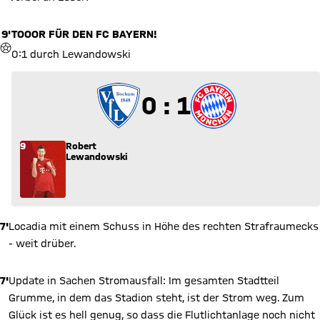
9'
TOOOR FÜR DEN FC BAYERN!
TOR
0:1 durch Lewandowski
0 zu 1
0 : 1
9
Robert
Lewandowski
7'
Locadia mit einem Schuss in Höhe des rechten Strafraumecks
- weit drüber.
7'
Update in Sachen Stromausfall: Im gesamten Stadtteil
Grumme, in dem das Stadion steht, ist der Strom weg. Zum
Glück ist es hell genug, so dass die Flutlichtanlage noch nicht