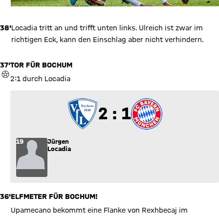
38'
Locadia tritt an und trifft unten links. Ulreich ist zwar im
richtigen Eck, kann den Einschlag aber nicht verhindern.
37'
TOR FÜR BOCHUM
TOR
2:1 durch Locadia
2 zu 1
2 : 1
19
Jürgen
Locadia
36'
ELFMETER FÜR BOCHUM!
Upamecano bekommt eine Flanke von Rexhbecaj im