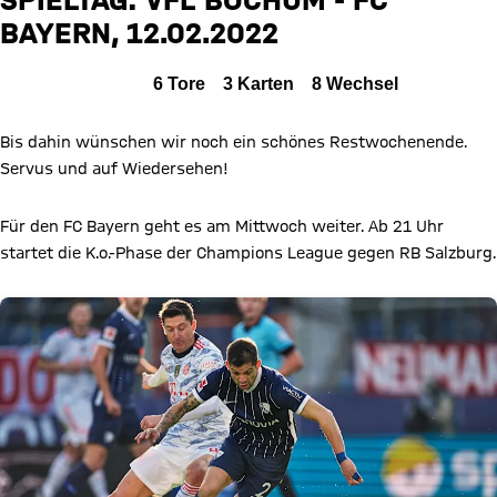
BOC
BAYERN, 12.02.2022
Zum Spielbericht
Alle Ereignisse
6
Tore
3
Karten
8
Wechsel
Bis dahin wünschen wir noch ein schönes Restwochenende.
Servus und auf Wiedersehen!
Für den FC Bayern geht es am Mittwoch weiter. Ab 21 Uhr
startet die K.o.-Phase der Champions League gegen RB Salzburg.