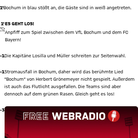
1'
Bochum in blau stößt an, die Gäste sind in weiß angetreten.
1'
ES GEHT LOS!
ANPFIFF
Anpfiff zum Spiel zwischen dem VfL Bochum und dem FC
Bayern!
-1
Die Kapitäne Losilla und Müller schreiten zur Seitenwahl.
-1
Stromausfall in Bochum, daher wird das berühmte Lied
"Bochum" von Herbert Grönemeyer nicht gespielt. Außerdem
ist auch das Flutlicht ausgefallen. Die Teams sind aber
dennoch auf dem grünen Rasen. Gleich geht es los!
-3