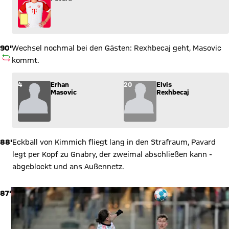
90'
Wechsel nochmal bei den Gästen: Rexhbecaj geht, Masovic
AUSWECHSLUNG
kommt.
Wechsel: Erhan Masovic (4) kommt für Elvis Rexhbecaj (20) i
4
Erhan
20
Elvis
Masovic
Rexhbecaj
88'
Eckball von Kimmich fliegt lang in den Strafraum, Pavard
legt per Kopf zu Gnabry, der zweimal abschließen kann -
abgeblockt und ans Außennetz.
87'