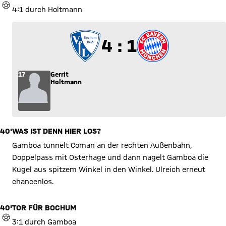
TOR
4:1 durch Holtmann
4 zu 1
4 : 1
17
Gerrit
Holtmann
40'
WAS IST DENN HIER LOS?
Gamboa tunnelt Coman an der rechten Außenbahn,
Doppelpass mit Osterhage und dann nagelt Gamboa die
Kugel aus spitzem Winkel in den Winkel. Ulreich erneut
chancenlos.
40'
TOR FÜR BOCHUM
TOR
3:1 durch Gamboa