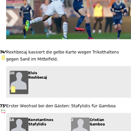
74'
Rexhbecaj kassiert die gelbe Karte wegen Trikothaltens
GELBE KARTE
gegen Sané im Mittelfeld.
20
Elvis
Rexhbecaj
73'
Erster Wechsel bei den Gästen: Stafylidis für Gamboa
AUSWECHSLUNG
Wechsel: Konstantinos Stafylidis (16) kommt für Cristian Gam
16
Konstantinos
2
Cristian
Stafylidis
Gamboa