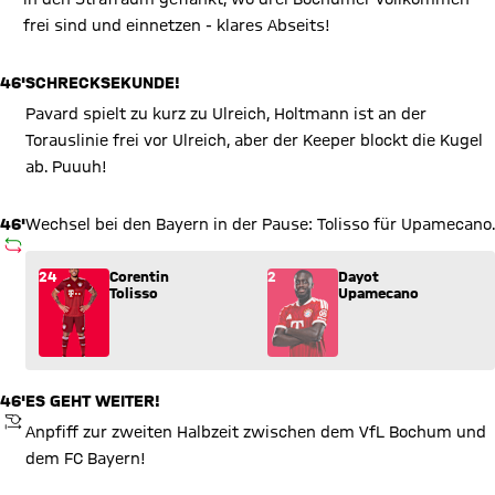
frei sind und einnetzen - klares Abseits!
46'
SCHRECKSEKUNDE!
Pavard spielt zu kurz zu Ulreich, Holtmann ist an der
Torauslinie frei vor Ulreich, aber der Keeper blockt die Kugel
ab. Puuuh!
46'
Wechsel bei den Bayern in der Pause: Tolisso für Upamecano.
AUSWECHSLUNG
Wechsel: Corentin Tolisso (24) kommt für Dayot Upamecano (2
24
Corentin
2
Dayot
Tolisso
Upamecano
46'
ES GEHT WEITER!
ANPFIFF
Anpfiff zur zweiten Halbzeit zwischen dem VfL Bochum und
dem FC Bayern!