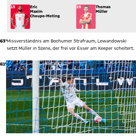
Wechsel: Eric Maxim Choupo-Moting (13) kommt für Thomas Mü
13
Eric
25
Thomas
Maxim
Müller
Choupo-Moting
63'
Missverständnis am Bochumer Strafraum, Lewandowski
setzt Müller in Szene, der frei vor Esser am Keeper scheitert.
61'