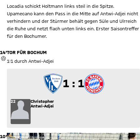
Locadia schickt Holtmann links steil in die Spitze.
Upamecano kann den Pass in die Mitte auf Antwi-Adjei nicht
verhindern und der Stürmer behält gegen Süle und Ulrreich
die Ruhe und netzt flach unten links ein. Erster Saisontreffer
für den Bochumer.
14'
TOR FÜR BOCHUM
TOR
1:1 durch Antwi-Adjei
1 zu 1
1 : 1
22
Christopher
Antwi-Adjei
10'