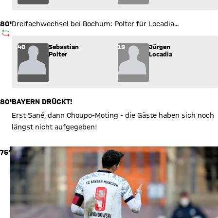
80'
Dreifachwechsel bei Bochum: Polter für Locadia...
AUSWECHSLUNG
Wechsel: Sebastian Polter (40) kommt für Jürgen Locadia (19
40
Sebastian
19
Jürgen
Polter
Locadia
80'
BAYERN DRÜCKT!
Erst Sané, dann Choupo-Moting - die Gäste haben sich noch
längst nicht aufgegeben!
76'