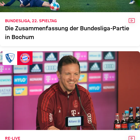
VID
BUNDESLIGA, 22. SPIELTAG
Die Zusammenfassung der Bundesliga-Partie
in Bochum
VID
RE-LIVE