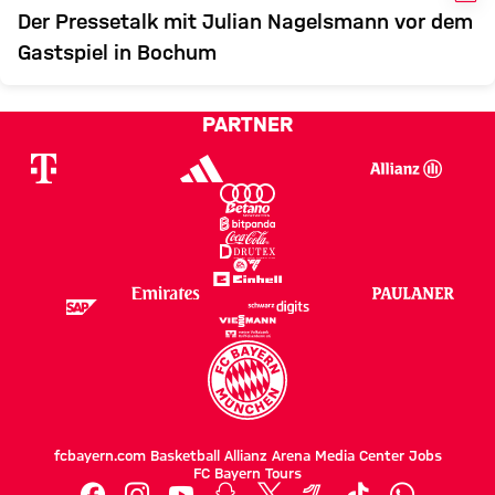
Der Pressetalk mit Julian Nagelsmann vor dem
Gastspiel in Bochum
PARTNER
fcbayern.com
Basketball
Allianz Arena
Media Center
Jobs
FC Bayern Tours