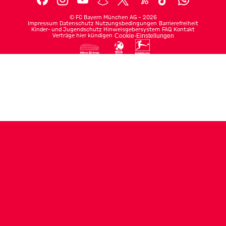
©
FC Bayern München AG
–
2026
Impressum
Datenschutz
Nutzungsbedingungen
Barrierefreiheit
Kinder- und Jugendschutz
Hinweisgebersystem
FAQ
Kontakt
Verträge hier kündigen
Cookie-Einstellungen