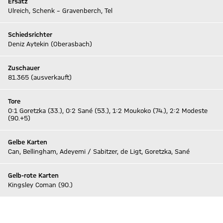
Ersatz
Ulreich, Schenk – Gravenberch, Tel
Schiedsrichter
Deniz Aytekin (Oberasbach)
Zuschauer
81.365 (ausverkauft)
Tore
0:1 Goretzka (33.), 0:2 Sané (53.), 1:2 Moukoko (74.), 2:2 Modeste
(90.+5)
Gelbe Karten
Can, Bellingham, Adeyemi / Sabitzer, de Ligt, Goretzka, Sané
Gelb-rote Karten
Kingsley Coman (90.)
Zum Live-Ticker