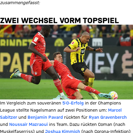
zusammengefasst:
ZWEI WECHSEL VORM TOPSPIEL
Im Vergleich zum souveränen
5:0-Erfolg
in der Champions
League stellte Nagelsmann auf zwei Positionen um:
Marcel
Sabitzer
und
Benjamin Pavard
rückten für
Ryan Gravenberch
und
Noussair Mazraoui
ins Team. Dazu rückten Coman (nach
Muskelfaserriss) und
Joshua Kimmich
(nach Corona-Infektion)