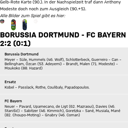
Gelb-Rote Karte (90.). In der Nachspielzeit traf dann Anthony
Modeste doch noch zum Ausgleich (90.+5).
Alle Bilder zum Spiel gibt es hier:
Gehe zu Gallerie Seite: zur Galerie
+
29
BORUSSIA DORTMUND - FC BAYERN
2:2 (0:1)
Borussia Dortmund
Meyer – Süle, Hummels (46. Wolf), Schlotterbeck, Guerreiro – Can –
Bellingham, Özcan (53. Adeyemi) – Brandt, Malen (71. Modeste) –
Moukoko (88. Hazard)
Ersatz
Kobel – Passlack, Rothe, Coulibaly, Papadopoulos.
FC Bayern
Neuer – Pavard, Upamecano, de Ligt (62. Mazraoui), Davies (46.
Stanišić) – Sabitzer (46. Kimmich), Goretzka – Sané, Musiala, Mané
(82. Choupo-Moting) – Gnabry (46. Coman)