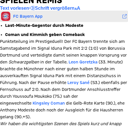
SPIELEN REMIS
Text vorlesen
Schrift vergrößern
FC Bayern App
Last-Minute-Gegentor durch Modeste
Coman und Kimmich geben Comeback
Punkteteilung im Prestigeduell! Der FC Bayern trennte sich am
Samstagabend im Signal Iduna Park mit 2:2 (1:0) von Borussia
Dortmund und verteidigte damit seinen knappen Vorsprung vor
den
Schwarzgelben
in der Tabelle.
Leon Goretzka
(33. Minute)
brachte die Münchner nach einer guten halben Stunde im
ausverkauften Signal Iduna Park mit einem Distanzschuss in
Führung. Nach der Pause erhöhte
Leroy Sané
(53.) ebenfalls per
Fernschuss auf 2:0. Nach dem Dortmunder Anschlusstreffer
durch Youssoufa Moukoko (75.) sah der
eingewechselte
Kingsley Coman
die Gelb-Rote Karte (90.), ehe
Anthony Modeste doch noch der Ausgleich für die Hausherren
gelang (90.+5).
Wir haben die wichtigsten Szenen des Spiels kurz und knapp