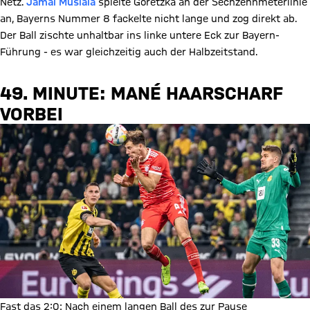
Netz.
Jamal Musiala
spielte Goretzka an der Sechzehnmeterlinie
an, Bayerns Nummer 8 fackelte nicht lange und zog direkt ab.
Der Ball zischte unhaltbar ins linke untere Eck zur Bayern-
Führung - es war gleichzeitig auch der Halbzeitstand.
49. MINUTE: MANÉ HAARSCHARF
VORBEI
Fast das 2:0: Nach einem langen Ball des zur Pause