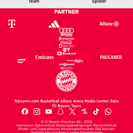
FCB
B04
Team
Spieler
PARTNER
Zum Spielbericht
fcbayern.com
Basketball
Allianz Arena
Media Center
Jobs
FC Bayern Tours
©
FC Bayern München AG
–
2026
Impressum
Datenschutz
Nutzungsbedingungen
Barrierefreiheit
Kinder- und Jugendschutz
Hinweisgebersystem
FAQ
Kontakt
Verträge hier kündigen
Cookie-Einstellungen