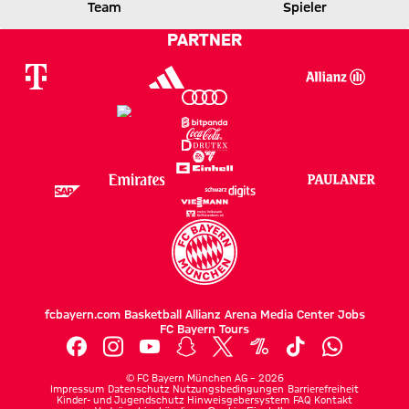
M05
FCB
Team
Spieler
PARTNER
Zum Spielbericht
fcbayern.com
Basketball
Allianz Arena
Media Center
Jobs
FC Bayern Tours
©
FC Bayern München AG
–
2026
Impressum
Datenschutz
Nutzungsbedingungen
Barrierefreiheit
Kinder- und Jugendschutz
Hinweisgebersystem
FAQ
Kontakt