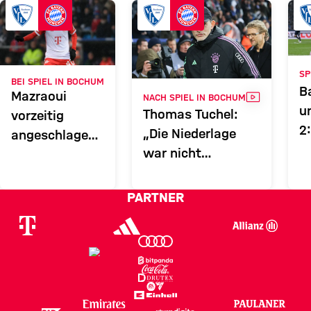
BOC
FCB
Zum Spielbericht
SP
BEI SPIEL IN BOCHUM
B
Mazraoui
VIDEO
NACH SPIEL IN BOCHUM
u
Thomas Tuchel:
vorzeitig
2
„Die Niederlage
angeschlagen
V
war nicht
ausgewechselt
verdient“
PARTNER