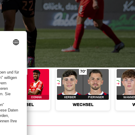
ür Kane
in Spielminute 63'
Wechsel
Sané für Coman
in Spielminute 63'
Wechsel
Kerber für Pieri
63'
70'
SANÉ
COMAN
KERBER
PIERINGER
WANNE
WECHSEL
WECHSEL
tiken
News