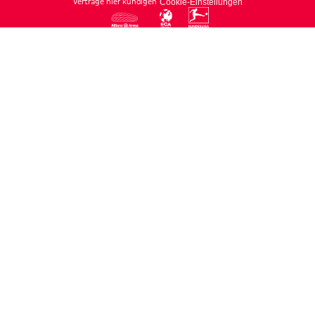
Verträge hier kündigen
Cookie-Einstellungen