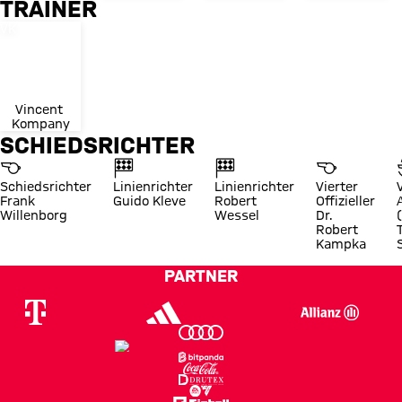
TRAINER
Trikotnummer
VK
Vincent 
Kompany
SCHIEDSRICHTER
Schiedsrichter
Linienrichter
Linienrichter
Vierter
Frank
Guido Kleve
Robert
Offizieller
Willenborg
Wessel
Dr.
Robert
Kampka
PARTNER