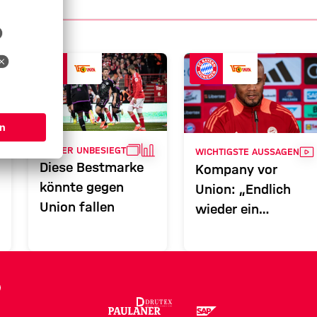
5
ALLERIE
GALLERIE
FAKTEN
VI
WEITER UNBESIEGT
WICHTIGSTE AUSSAGEN
Diese Bestmarke
Kompany vor
könnte gegen
Union: „Endlich
Union fallen
wieder ein
Heimspiel“