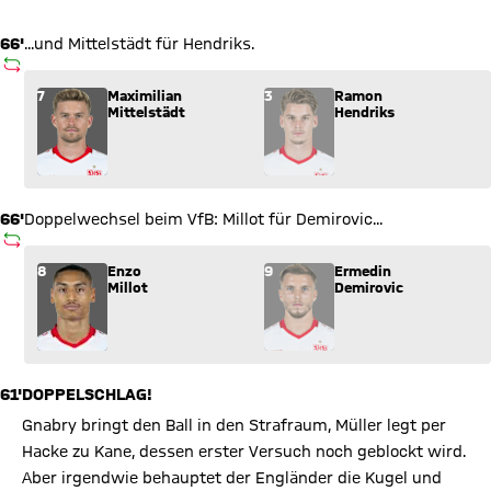
66'
...und Mittelstädt für Hendriks.
AUSWECHSLUNG
Wechsel: Maximilian Mittelstädt (7) kommt für Ramon Hendrik
7
Maximilian
3
Ramon
Mittelstädt
Hendriks
66'
Doppelwechsel beim VfB: Millot für Demirovic...
AUSWECHSLUNG
Wechsel: Enzo Millot (8) kommt für Ermedin Demirovic (9) ins
8
Enzo
9
Ermedin
Millot
Demirovic
61'
DOPPELSCHLAG!
Gnabry bringt den Ball in den Strafraum, Müller legt per
Hacke zu Kane, dessen erster Versuch noch geblockt wird.
Aber irgendwie behauptet der Engländer die Kugel und