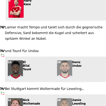
9
Harry
Kane
76'
Laimer macht Tempo und tankt sich durch die gegnerische
Defensive, Sané bekommt die Kugel und scheitert aus
spitzem Winkel an Nübel.
74'
und Touré für Undav.
AUSWECHSLUNG
Wechsel: El Bilal Touré (10) kommt für Deniz Undav (26) ins S
10
El
26
Deniz
Bilal
Undav
Touré
74'
Bei Stuttgart kommt Woltermade für Leweling...
AUSWECHSLUNG
Wechsel: Nick Woltemade (11) kommt für Jamie Leweling (18)
11
Nick
18
Jamie
Woltemade
Leweling