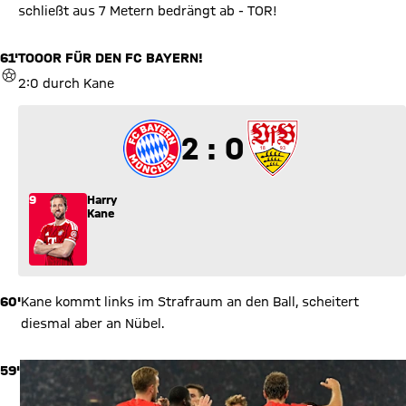
schließt aus 7 Metern bedrängt ab - TOR!
61'
TOOOR FÜR DEN FC BAYERN!
TOR
2:0 durch Kane
2 zu 0
2 : 0
9
Harry
Kane
60'
Kane kommt links im Strafraum an den Ball, scheitert
diesmal aber an Nübel.
59'