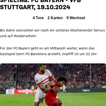
FCB
STUTTGART, 19.10.2024
Zum Spielbericht
Alle Ereignisse
4
Tore
2
Karten
9
Wechsel
Bis dahin wünschen wir noch ein schönes Wochenende! Servus
und auf Wiedersehen!
Für den FC Bayern geht es am Mittwoch weiter, wenn das
Gastspiel beim FC Barcelona ansteht. Anpfiff ist um 21 Uhr.