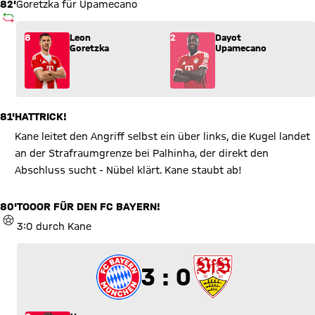
82'
Goretzka für Upamecano
AUSWECHSLUNG
Wechsel: Leon Goretzka (8) kommt für Dayot Upamecano (2) i
8
Leon
2
Dayot
Goretzka
Upamecano
81'
HATTRICK!
Kane leitet den Angriff selbst ein über links, die Kugel landet
an der Strafraumgrenze bei Palhinha, der direkt den
Abschluss sucht - Nübel klärt. Kane staubt ab!
80'
TOOOR FÜR DEN FC BAYERN!
TOR
3:0 durch Kane
3 zu 0
3 : 0