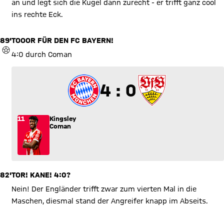
an und legt sich die Kugel dann zurecht - er trifft ganz cool
ins rechte Eck.
89'
TOOOR FÜR DEN FC BAYERN!
TOR
4:0 durch Coman
4 zu 0
4 : 0
11
Kingsley
Coman
82'
TOR! KANE! 4:0?
Nein! Der Engländer trifft zwar zum vierten Mal in die
Maschen, diesmal stand der Angreifer knapp im Abseits.