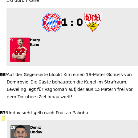
1:0 durch Kane
1 zu 0
1 : 0
9
Harry
Kane
56'
Auf der Gegenseite blockt Kim einen 16-Meter-Schuss von
Demirovic. Die Gäste behaupten die Kugel im Strafraum,
Leweling legt für Vagnoman auf, der aus 13 Metern frei vor
dem Tor übers Ziel hinauszielt!
53'
Undav sieht gelb nach Foul an Palinha.
GELBE KARTE
26
Deniz
Undav