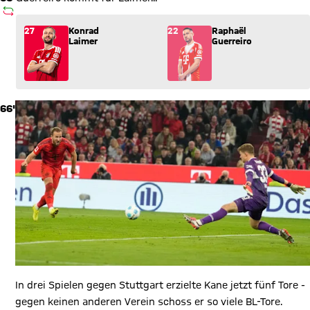
AUSWECHSLUNG
Wechsel: Konrad Laimer (27) kommt für Raphaël Guerreiro (22
27
Konrad
22
Raphaël
Laimer
Guerreiro
66'
In drei Spielen gegen Stuttgart erzielte Kane jetzt fünf Tore -
gegen keinen anderen Verein schoss er so viele BL-Tore.