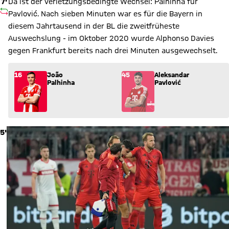
7'
Da ist der verletzungsbedingte Wechsel: Palhinha für
AUSWECHSLUNG
Pavlović. Nach sieben Minuten war es für die Bayern in
diesem Jahrtausend in der BL die zweitfrüheste
Auswechslung - im Oktober 2020 wurde Alphonso Davies
gegen Frankfurt bereits nach drei Minuten ausgewechselt.
Wechsel: João Palhinha (16) kommt für Aleksandar Pavlović (4
16
João
45
Aleksandar
Palhinha
Pavlović
5'