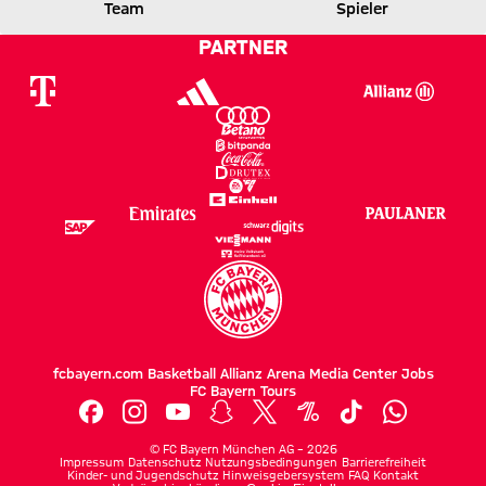
FCB
VFB
Team
Spieler
PARTNER
Zum Spielbericht
fcbayern.com
Basketball
Allianz Arena
Media Center
Jobs
FC Bayern Tours
©
FC Bayern München AG
–
2026
Impressum
Datenschutz
Nutzungsbedingungen
Barrierefreiheit
Kinder- und Jugendschutz
Hinweisgebersystem
FAQ
Kontakt