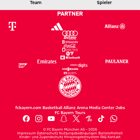
B04
FCB
Team
Spieler
PARTNER
Zum Spielbericht
fcbayern.com
Basketball
Allianz Arena
Media Center
Jobs
FC Bayern Tours
©
FC Bayern München AG
–
2026
Impressum
Datenschutz
Nutzungsbedingungen
Barrierefreiheit
Kinder- und Jugendschutz
Hinweisgebersystem
FAQ
Kontakt