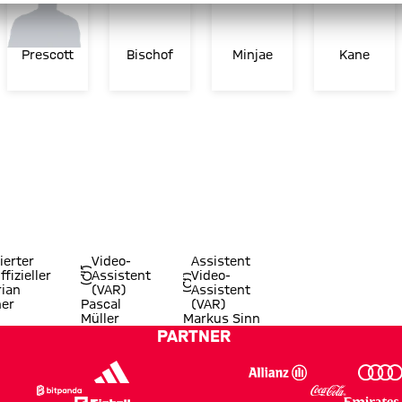
Prescott
Bischof
Minjae
Kane
ierter
Video-
Assistent
ffizieller
Assistent
Video-
rian
(VAR)
Assistent
er
Pascal
(VAR)
Müller
Markus Sinn
PARTNER