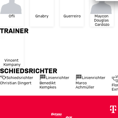
Ofli
Gnabry
Guerreiro
Maycon 
Douglas 
Cardozo
TRAINER
Trikotnummer
VK
Vincent 
Kompany
SCHIEDSRICHTER
V
Schiedsrichter
Linienrichter
Linienrichter
O
Christian Dingert
Benedikt
Marco
Flo
Kempkes
Achmüller
Exn