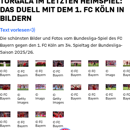
TORGALA IM LETZTEN HEIMSPIEL:
DAS DUELL MIT DEM 1. FC KÖLN IN
Zum Spielbericht
BILDERN
Text vorlesen
Die schönsten Bilder und Fotos vom Bundesliga-Spiel des FC
Bayern gegen den 1. FC Köln am 34. Spieltag der Bundesliga-
Saison 2025/26.
Zeige in voller Größe Die Meisterschale steht in der leeren Alli
Zeige in voller Größe Blaskapelle in der Allianz Arena v
Zeige in voller Größe Gruppenbild der Champio
Zeige in voller Größe Jonathan Tah u
Zeige in voller Größe Leon G
Zeige in voller Größ
Zeige in vol
Zei
© FC
© FC
© FC
© FC
©
© F
© FC
© FC
Bayern
Bayern
Bayern
Bayern
Imago
Baye
Bayern
Bayern
Zeige in voller Größe Jubeltraube um Harry Kane nach dem 2:0 i
Zeige in voller Größe Said el Mala trifft zum 2:1 im Bun
Zeige in voller Größe Tom Bischof schließt ab 
Zeige in voller Größe Tom Bischof dre
Zeige in voller Größe Tom Bi
Zeige in voller Größ
Zeige in vo
Zei
© FC
©
© FC
© FC
© FC
© F
©
©
Bayern
Imago
Bayern
Bayern
Bayern
Baye
Getty
Getty
Images
Images
Zeige in voller Größe Harry Kane streckt drei Finger zum Jubel 
Zeige in voller Größe Jubeltraube um Harrry Kane nach 
Zeige in voller Größe Leon Goretzka applaudie
Zeige in voller Größe Jubel um Nicola
© FC
© FC
© FC
© FC
Bayern
Bayern
Bayern
Bayern