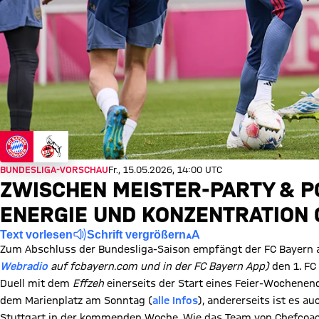
BUNDESLIGA-VORSCHAU
Fr., 15.05.2026, 14:00 UTC
ZWISCHEN MEISTER-PARTY & P
ENERGIE UND KONZENTRATION
Text vorlesen
Schrift vergrößern
Zum Abschluss der Bundesliga-Saison empfängt der FC Bayer
Webradio
auf fcbayern.com und in der FC Bayern App)
den 1. FC 
Duell mit dem
Effzeh
einerseits der Start eines Feier-Wochenen
dem Marienplatz am Sonntag (
alle Infos
), andererseits ist es a
Stuttgart in der kommenden Woche. Wie das Team von Chefcoa