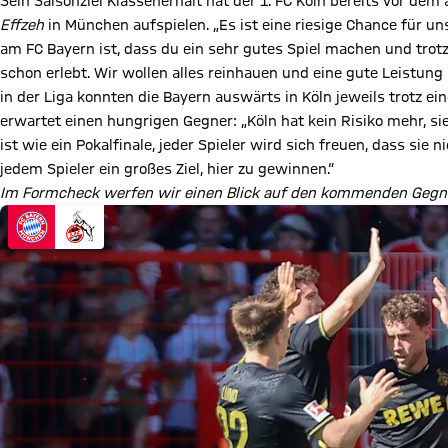
Sein Saisonziel Klassenerhalt hat der 1. FC Köln bereits vor dem
Effzeh
in München aufspielen. „Es ist eine riesige Chance für u
am FC Bayern ist, dass du ein sehr gutes Spiel machen und trot
schon erlebt. Wir wollen alles reinhauen und eine gute Leistung
in der Liga konnten die Bayern auswärts in Köln jeweils trotz
erwartet einen hungrigen Gegner: „Köln hat kein Risiko mehr, sie 
ist wie ein Pokalfinale, jeder Spieler wird sich freuen, dass sie
jedem Spieler ein großes Ziel, hier zu gewinnen.“
Im Formcheck werfen wir einen Blick auf den kommenden Gegn