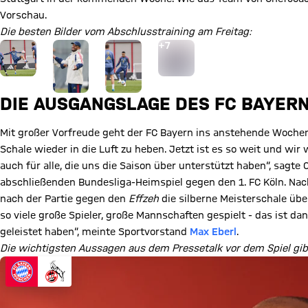
Vorschau.
Die besten Bilder vom Abschlusstraining am Freitag:
Gehe zu Gallerie Seite: zur Galerie
+
7
DIE AUSGANGSLAGE DES FC BAYER
Mit großer Vorfreude geht der FC Bayern ins anstehende Wochen
Schale wieder in die Luft zu heben. Jetzt ist es so weit und wi
auch für alle, die uns die Saison über unterstützt haben“, sagt
abschließenden Bundesliga-Heimspiel gegen den 1. FC Köln. Na
nach der Partie gegen den
Effzeh
die silberne Meisterschale übe
so viele große Spieler, große Mannschaften gespielt - das ist d
geleistet haben“, meinte Sportvorstand
Max Eberl
.
Die wichtigsten Aussagen aus dem Pressetalk vor dem Spiel gib