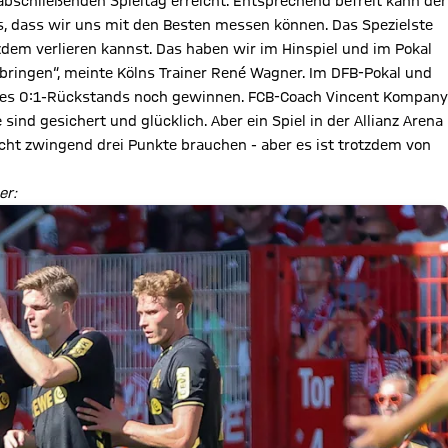
 abschließenden Spieltag erreicht. Entsprechend befreit kann der
ns, dass wir uns mit den Besten messen können. Das Spezielste
zdem verlieren kannst. Das haben wir im Hinspiel und im Pokal
 bringen“, meinte Kölns Trainer René Wagner. Im DFB-Pokal und
 eines 0:1-Rückstands noch gewinnen. FCB-Coach Vincent Kompany
sind gesichert und glücklich. Aber ein Spiel in der Allianz Arena
 nicht zwingend drei Punkte brauchen - aber es ist trotzdem von
er: