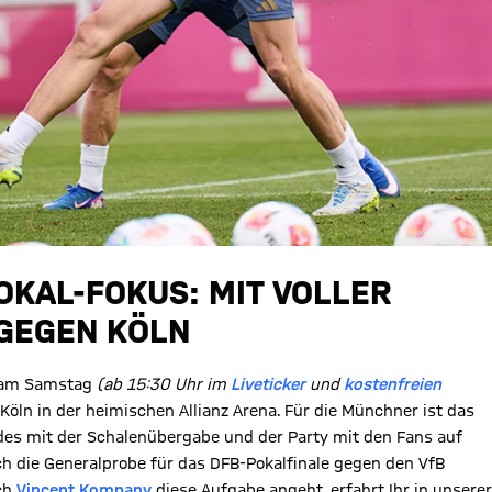
OKAL-FOKUS: MIT VOLLER
 GEGEN KÖLN
n am Samstag
(ab 15:30 Uhr im
Liveticker
und
kostenfreien
Köln in der heimischen Allianz Arena. Für die Münchner ist das
des mit der Schalenübergabe und der Party mit den Fans auf
uch die Generalprobe für das DFB-Pokalfinale gegen den VfB
ch
Vincent Kompany
diese Aufgabe angeht, erfahrt Ihr in unserer