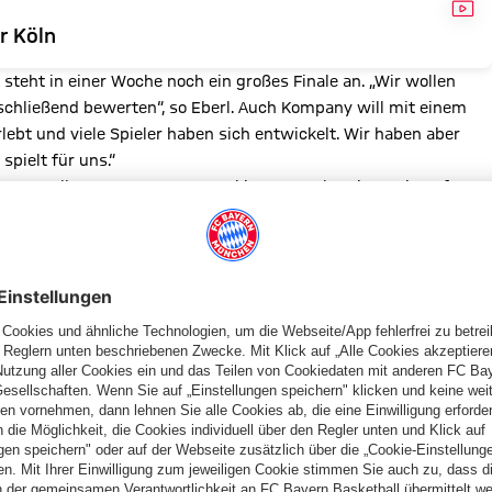
VID
r Köln
 steht in einer Woche noch ein großes Finale an. „Wir wollen
schließend bewerten“, so Eberl. Auch Kompany will mit einem
lebt und viele Spieler haben sich entwickelt. Wir haben aber
spielt für uns.“
nen zu wollen. „Man muss mental immer vorbereitet sein auf
freies Spiel‘ geben würde! Es kommen 75.000 Menschen mit
uss alles passen“, stellte Kompany klar.