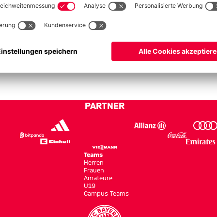
Keine Daten vorhanden.
PARTNER
Teams
Herren
Frauen
Amateure
U19
Campus Teams