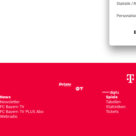
FC Bayern München gegen 1. FC Union Berlin
FCB
:
FCU
News
Spiele
Newsletter
Tabellen
FC Bayern TV
Statistiken
FC Bayern TV PLUS Abo
Tickets
Webradio