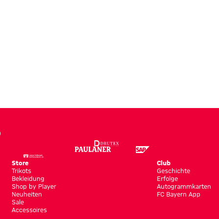
Store
Club
Trikots
Geschichte
Bekleidung
Erfolge
Shop by Player
Autogrammkarten
Neuheiten
FC Bayern App
Sale
Accessoires