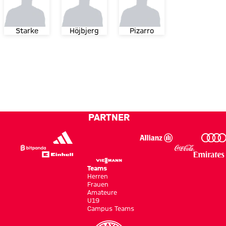
Starke
Höjbjerg
Pizarro
PARTNER
Teams
Herren
Frauen
Amateure
U19
Campus Teams