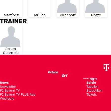
Martínez
Müller
Kirchhoff
Götze
TRAINER
Josep 
Guardiola
News
Spiele
Newsletter
Tabellen
FC Bayern TV
Statistiken
FC Bayern TV PLUS Abo
Tickets
Webradio