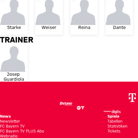
Starke
Weiser
Reina
Dante
TRAINER
Josep 
Guardiola
News
Spiele
Newsletter
Tabellen
FC Bayern TV
Statistiken
FC Bayern TV PLUS Abo
Tickets
Webradio