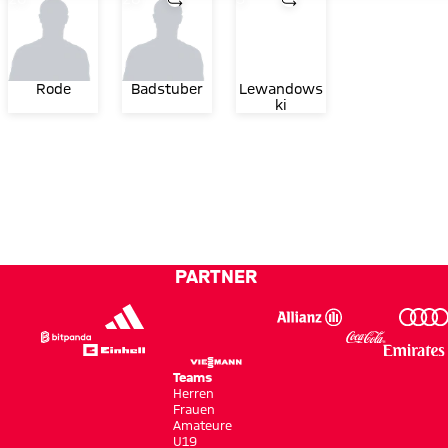
Rode
Badstuber
Lewandows
ki
PARTNER
Teams
Herren
Frauen
Amateure
U19