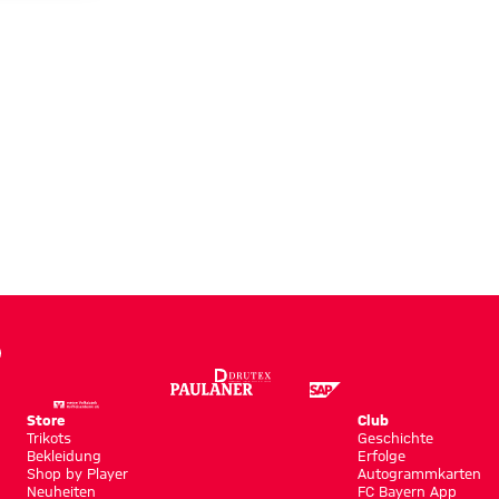
Store
Club
Trikots
Geschichte
Bekleidung
Erfolge
Shop by Player
Autogrammkarten
Neuheiten
FC Bayern App