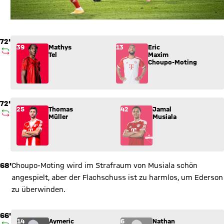
72'
Wechsel: Mathys Tel (39) kommt für Eric Maxim Choupo-Moting
39
Mathys
13
Eric
AUSWECHSLUNG
Tel
Maxim
Choupo-Moting
72'
Wechsel: Thomas Müller (25) kommt für Jamal Musiala (42) i
25
Thomas
42
Jamal
AUSWECHSLUNG
Müller
Musiala
68'
Choupo-Moting wird im Strafraum von Musiala schön
angespielt, aber der Flachschuss ist zu harmlos, um Ederson
zu überwinden.
66'
Wechsel: Aymeric Laporte (14) kommt für Nathan Aké (6) ins 
14
Aymeric
6
Nathan