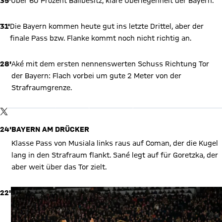
35'
Über 60 Prozent Ballbesitz, klare Überlegenheit der Bayern.
31'
Die Bayern kommen heute gut ins letzte Drittel, aber der
finale Pass bzw. Flanke kommt noch nicht richtig an.
28'
Aké mit dem ersten nennenswerten Schuss Richtung Tor
der Bayern: Flach vorbei um gute 2 Meter von der
X Inhalte anzeigen
Strafraumgrenze.
Mit Klick auf den Button ermöglichen Sie es diesem sozialen
Netzwerk, Ihre Daten (z. B. IP-Adresse) mit Hilfe von Cookies zu
verarbeiten. Vorher kann das soziale Netzwerk keine Daten über
TWITTER-BEITRAG
Sie erheben, um Ihnen die Inhalte anzuzeigen. Diese Einstellung
wird für alle Inhalte des sozialen Netzwerks auf unserer Website
24'
BAYERN AM DRÜCKER
gespeichert und Sie können dies jederzeit in der
Cookie-
Einwilligungslösung
ändern. Details:
Datenschutzerklärung
Klasse Pass von Musiala links raus auf Coman, der die Kugel
lang in den Strafraum flankt. Sané legt auf für Goretzka, der
aber weit über das Tor zielt.
22'