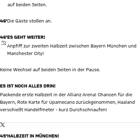
auf beiden Seiten.
46'
Die Gäste stoßen an.
46'
ES GEHT WEITER!
ANPFIFF
Anpfiff zur zweiten Halbzeit zwischen Bayern München und
Manchester City!
Keine Wechsel auf beiden Seiten in der Pause.
ES IST NOCH ALLES DRIN!
Packende erste Halbzeit in der Allianz Arena! Chancen für die
Bayern, Rote Karte für Upamecano zurückgenommen, Haaland
X Inhalte anzeigen
verschießt Handelfmeter - kurz Durchschnaufen!
Mit Klick auf den Button ermöglichen Sie es diesem sozialen
Netzwerk, Ihre Daten (z. B. IP-Adresse) mit Hilfe von Cookies zu
verarbeiten. Vorher kann das soziale Netzwerk keine Daten über
TWITTER-BEITRAG
Sie erheben, um Ihnen die Inhalte anzuzeigen. Diese Einstellung
wird für alle Inhalte des sozialen Netzwerks auf unserer Website
45'
HALBZEIT IN MÜNCHEN!
gespeichert und Sie können dies jederzeit in der
Cookie-