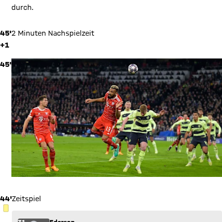
durch.
45'
2 Minuten Nachspielzeit
+1
45'
44'
Zeitspiel
GELBE KARTE