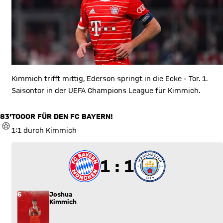
Kimmich trifft mittig, Ederson springt in die Ecke - Tor. 1.
Saisontor in der UEFA Champions League für Kimmich.
83'
TOOOR FÜR DEN FC BAYERN!
TOR
1:1 durch Kimmich
1 zu 1
1 : 1
6
Joshua
Kimmich