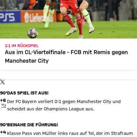
1:1 IM RÜCKSPIEL
Aus im CL-Viertelfinale - FCB mit Remis gegen
Manchester City
X Inhalte anzeigen
Mit Klick auf den Button ermöglichen Sie es diesem sozialen
Netzwerk, Ihre Daten (z. B. IP-Adresse) mit Hilfe von Cookies zu
verarbeiten. Vorher kann das soziale Netzwerk keine Daten über
TWITTER-BEITRAG
Sie erheben, um Ihnen die Inhalte anzuzeigen. Diese Einstellung
wird für alle Inhalte des sozialen Netzwerks auf unserer Website
90'
DAS SPIEL IST AUS!
gespeichert und Sie können dies jederzeit in der
Cookie-
Einwilligungslösung
ändern. Details:
Datenschutzerklärung
+6
Der FC Bayern verliert 0:1 gegen Manchester City und
ANPFIFF
scheidet aus der Champions League aus.
90'
BEINAHE DIE FÜHRUNG!
+4
Klasse Pass von Mülller links raus auf Tel, der im Strafraum