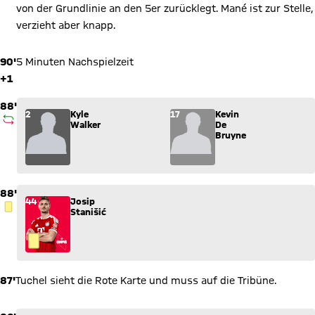
von der Grundlinie an den 5er zurücklegt. Mané ist zur Stelle,
verzieht aber knapp.
90'
5 Minuten Nachspielzeit
+1
88'
Wechsel: Kyle Walker (2) kommt für Kevin De Bruyne (17) ins 
2
Kyle
17
Kevin
AUSWECHSLUNG
Walker
De
Bruyne
88'
44
Josip
GELBE KARTE
Stanišić
87'
Tuchel sieht die Rote Karte und muss auf die Tribüne.