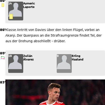
86'
14
Aymeric
GELBE KARTE
Laporte
86'
Klasse Antritt von Davies über den linken Flügel, vorbei an
Akanji. Der Querpass an die Strafraumgrenze findet Tel, der
aus der Drehung abschließt - drüber.
85'
Wechsel: Julián Álvarez (19) kommt für Erling Haaland (9) ins
19
Julián
9
Erling
AUSWECHSLUNG
Álvarez
Haaland
83'