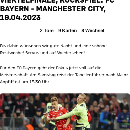
BAYERN - MANCHESTER CITY,
Zum Spielbericht
19.04.2023
Alle Ereignisse
2
Tore
9
Karten
8
Wechsel
Bis dahin wünschen wir gute Nacht und eine schöne
Restwoche! Servus und auf Wiedersehen!
Für den FC Bayern geht der Fokus jetzt voll auf die
Meisterschaft. Am Samstag reist der Tabellenführer nach Mainz.
Anpfiff ist um 15:30 Uhr.