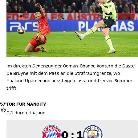
Im direkten Gegenzug der Coman-Chance kontern die Gäste,
De Bruyne mit dem Pass an die Strafraumgrenze, wo
Haaland Upamecano aussteigen lässt und frei vor Sommer
trifft.
57'
TOR FÜR MANCITY
TOR
0:1 durch Haaland
0 zu 1
0 : 1