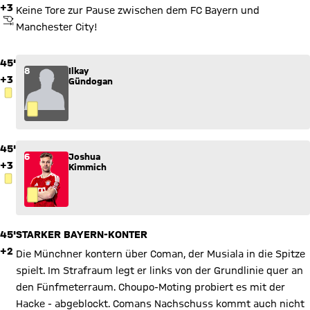
Einwilligungslösung
ändern. Details:
Datenschutzerklärung
+3
Keine Tore zur Pause zwischen dem FC Bayern und
ABPFIFF
Manchester City!
45'
8
Ilkay
+3
Gündogan
GELBE KARTE
45'
6
Joshua
+3
Kimmich
GELBE KARTE
45'
STARKER BAYERN-KONTER
+2
Die Münchner kontern über Coman, der Musiala in die Spitze
spielt. Im Strafraum legt er links von der Grundlinie quer an
den Fünfmeterraum. Choupo-Moting probiert es mit der
Hacke - abgeblockt. Comans Nachschuss kommt auch nicht