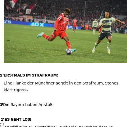
2'
ERSTMALS IM STRAFRAUM!
Eine Flanke der Münchner segelt in den Strafraum, Stones
klärt rigoros.
1'
Die Bayern haben Anstoß.
1'
ES GEHT LOS!
ANPFIFF