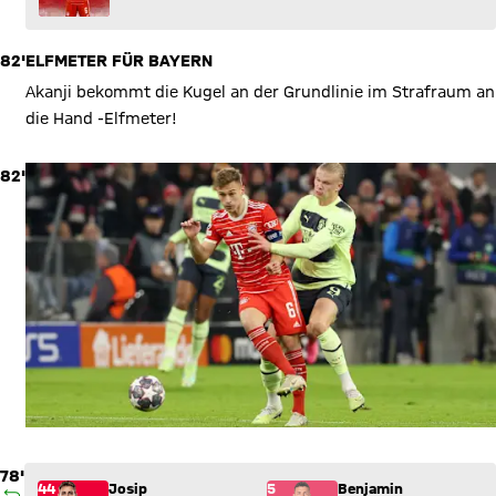
82'
ELFMETER FÜR BAYERN
Akanji bekommt die Kugel an der Grundlinie im Strafraum an
die Hand -Elfmeter!
82'
78'
Wechsel: Josip Stanišić (44) kommt für Benjamin Pavard (5) 
44
Josip
5
Benjamin