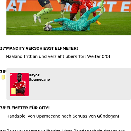
37'
MANCITY VERSCHIESST ELFMETER!
Haaland tritt an und verzieht übers Tor! Weiter 0:0!
36'
2
Dayot
GELBE KARTE
Upamecano
35'
ELFMETER FÜR CITY!
Handspiel von Upamecano nach Schuss von Gündogan!