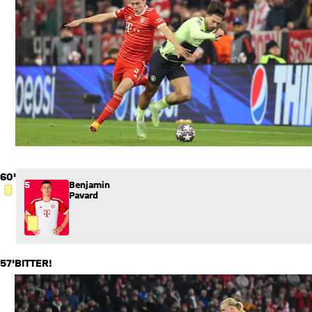
60'
5
Benjamin
GELBE KARTE
Pavard
57'
BITTER!