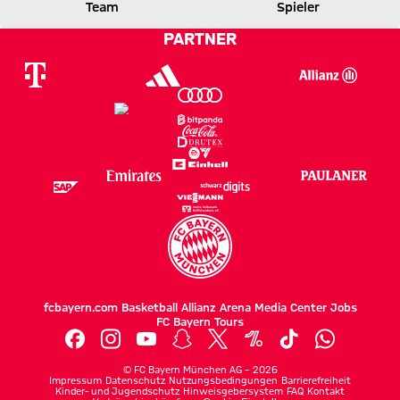
FCB
CITY
Team
Spieler
PARTNER
Zum Spielbericht
fcbayern.com
Basketball
Allianz Arena
Media Center
Jobs
FC Bayern Tours
©
FC Bayern München AG
–
2026
Impressum
Datenschutz
Nutzungsbedingungen
Barrierefreiheit
Kinder- und Jugendschutz
Hinweisgebersystem
FAQ
Kontakt