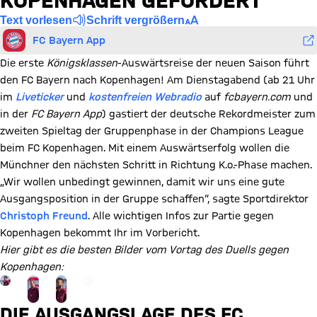
KOPENHAGEN GEFORDERT
Text vorlesen
Schrift vergrößern
FC Bayern App
Die erste
Königsklassen
-Auswärtsreise der neuen Saison führt
den FC Bayern nach Kopenhagen! Am Dienstagabend (ab 21 Uhr
im
Liveticker
und
kostenfreien Webradio
auf
fcbayern.com
und
in der
FC Bayern App
) gastiert der deutsche Rekordmeister zum
zweiten Spieltag der Gruppenphase in der Champions League
beim FC Kopenhagen. Mit einem Auswärtserfolg wollen die
Münchner den nächsten Schritt in Richtung K.o.-Phase machen.
„Wir wollen unbedingt gewinnen, damit wir uns eine gute
Ausgangsposition in der Gruppe schaffen“, sagte Sportdirektor
Christoph Freund
. Alle wichtigen Infos zur Partie gegen
Kopenhagen bekommt Ihr im Vorbericht.
Hier gibt es die besten Bilder vom Vortag des Duells gegen
Kopenhagen:
Gehe zu Gallerie Seite: zur Galerie
+
15
DIE AUSGANGSLAGE DES FC