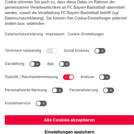
fcbayern.com
Basketball
Allianz Arena
Media Center
Jobs
FC Bayern Tours
©
FC Bayern München AG
–
2026
Impressum
Datenschutz
Nutzungsbedingungen
Barrierefreiheit
Kinder- und Jugendschutz
Hinweisgebersystem
FAQ
Kontakt
Verträge hier kündigen
Cookie-Einstellungen