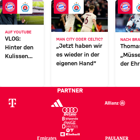
FCB
BRATISLAVA
Zum Spielbericht
AUF YOUTUBE
VLOG:
MAN CITY ODER CELTIC?
NACH BRA
„Jetzt haben wir
Thomas
Hinter den
es wieder in der
„Müsse
Kulissen
eigenen Hand“
der Eh
beim
gerade
Ligaphasen-
Finale
PARTNER