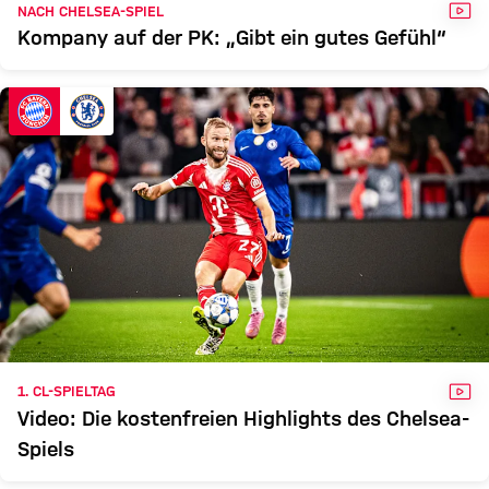
VID
NACH CHELSEA-SPIEL
Kompany auf der PK: „Gibt ein gutes Gefühl“
VID
1. CL-SPIELTAG
Video: Die kostenfreien Highlights des Chelsea-
Spiels