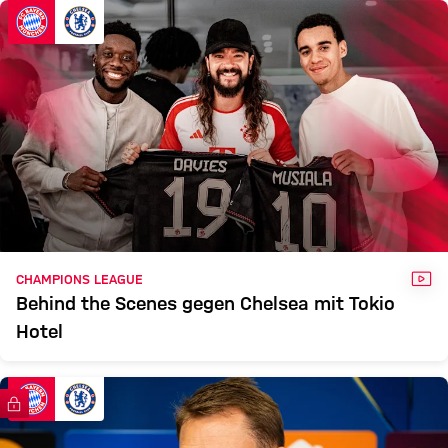
FCB
CHE
Zum Spielbericht
VID
CHAMPIONS LEAGUE
Behind the Scenes gegen Chelsea mit Tokio
Hotel
FC Bayern TV PLUS