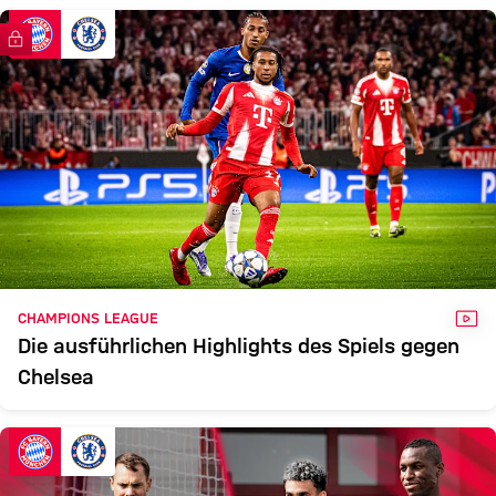
FC Bayern TV PLUS
VID
CHAMPIONS LEAGUE
Die ausführlichen Highlights des Spiels gegen
Chelsea