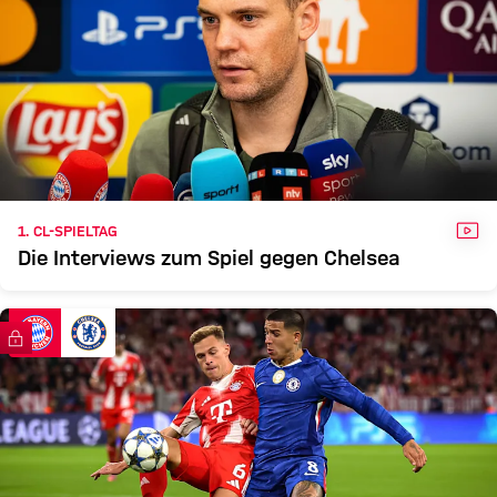
VID
1. CL-SPIELTAG
Die Interviews zum Spiel gegen Chelsea
FC Bayern TV PLUS