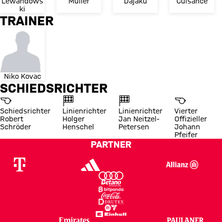
Lewandows
Müller
Dajaku
Cuisance
ki
TRAINER
Niko Kovac
SCHIEDSRICHTER
Schiedsrichter
Linienrichter
Linienrichter
Vierter
Robert
Holger
Jan Neitzel-
Offizieller
Schröder
Henschel
Petersen
Johann
Pfeifer
PARTNER