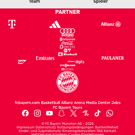
AHLY
FCB
Team
Spieler
PARTNER
Zum Spielbericht
fcbayern.com
Basketball
Allianz Arena
Media Center
Jobs
FC Bayern Tours
©
FC Bayern München AG
–
2026
Impressum
Datenschutz
Nutzungsbedingungen
Barrierefreiheit
Kinder- und Jugendschutz
Hinweisgebersystem
FAQ
Kontakt
Verträge hier kündigen
Cookie-Einstellungen