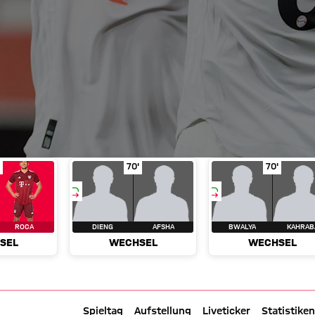
üller
echsel
in Spielminute 62'
Tolisso für Roca
in Spielminute 70'
Wechsel
Dieng für Afsha
in Spielminu
Wechse
70'
70'
ROCA
DIENG
AFSHA
BWALYA
KAHRAB
SEL
WECHSEL
WECHSEL
FC Bayern TV
Spieltag
Aufstellung
Liveticker
Statistiken