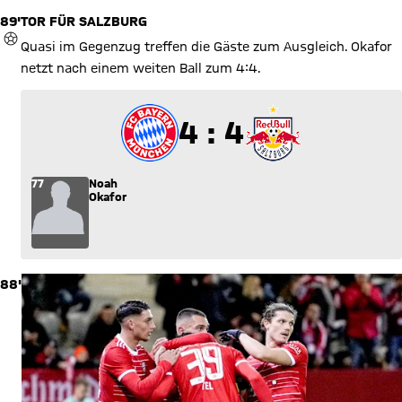
89'
TOR FÜR SALZBURG
TOR
Quasi im Gegenzug treffen die Gäste zum Ausgleich. Okafor
netzt nach einem weiten Ball zum 4:4.
4 zu 4
4 : 4
77
Noah
Okafor
88'