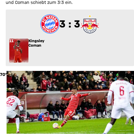
und Coman schiebt zum 3:3 ein.
3 zu 3
3 : 3
11
Kingsley
Coman
70'