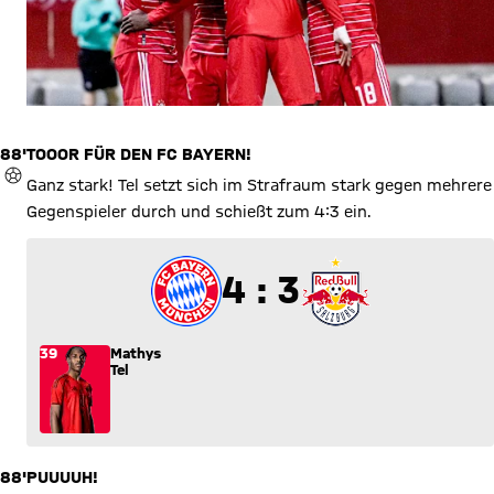
88'
TOOOR FÜR DEN FC BAYERN!
TOR
Ganz stark! Tel setzt sich im Strafraum stark gegen mehrere
Gegenspieler durch und schießt zum 4:3 ein.
4 zu 3
4 : 3
39
Mathys
Tel
88'
PUUUUH!