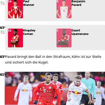
Wechsel: Paul Wanner (14) kommt für Benjamin Pavard (5) in
14
Paul
5
Benjamin
AUSWECHSLUNG
Wanner
Pavard
63'
Wechsel: Kingsley Coman (11) kommt für Dayot Upamecano (2
11
Kingsley
2
Dayot
AUSWECHSLUNG
Coman
Upamecano
63'
Pavard bringt den Ball in den Strafraum, Köhn ist zur Stelle
und sichert sich die Kugel.
61'