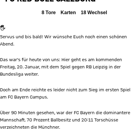
Zum Spielbericht
Alle Ereignisse
8
Tore
Karten
18
Wechsel
🖐
Servus und bis bald! Wir wünsche Euch noch einen schönen
Abend.
Das war's für heute von uns: Hier geht es am kommenden
Freitag, 20. Januar, mit dem Spiel gegen RB Leipzig in der
Bundesliga weiter.
Doch am Ende reichte es leider nicht zum Sieg im ersten Spiel
am FC Bayern Campus.
Über 90 Minuten gesehen, war der FC Bayern die dominantere
Mannschaft. 70 Prozent Ballbesitz und 20:11 Torschüsse
verzeichneten die Münchner.