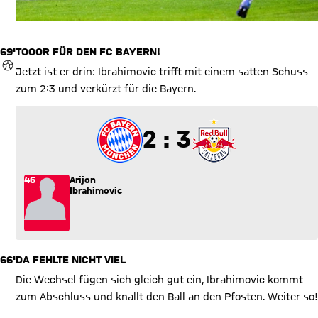
69'
TOOOR FÜR DEN FC BAYERN!
TOR
Jetzt ist er drin: Ibrahimovic trifft mit einem satten Schuss
zum 2:3 und verkürzt für die Bayern.
2 zu 3
2 : 3
46
Arijon
Ibrahimovic
66'
DA FEHLTE NICHT VIEL
Die Wechsel fügen sich gleich gut ein, Ibrahimovic kommt
zum Abschluss und knallt den Ball an den Pfosten. Weiter so!