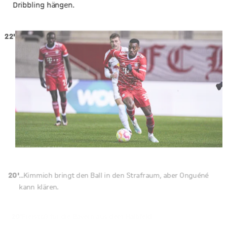
Dribbling hängen.
22'
20'
...Kimmich bringt den Ball in den Strafraum, aber Onguéné
kann klären.
20'
Freistoß für die Bayern aus dem Halbfeld...