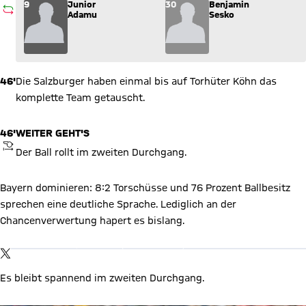
Wechsel: Junior Adamu (9) kommt für Benjamin Sesko (30) in
9
Junior
30
Benjamin
AUSWECHSLUNG
Adamu
Sesko
46'
Die Salzburger haben einmal bis auf Torhüter Köhn das
komplette Team getauscht.
46'
WEITER GEHT'S
ANPFIFF
Der Ball rollt im zweiten Durchgang.
Bayern dominieren: 8:2 Torschüsse und 76 Prozent Ballbesitz
sprechen eine deutliche Sprache. Lediglich an der
X Inhalte anzeigen
Chancenverwertung hapert es bislang.
Mit Klick auf den Button ermöglichen Sie es diesem sozialen
Netzwerk, Ihre Daten (z. B. IP-Adresse) mit Hilfe von Cookies zu
verarbeiten. Vorher kann das soziale Netzwerk keine Daten über
TWITTER-BEITRAG
Sie erheben, um Ihnen die Inhalte anzuzeigen. Diese Einstellung
wird für alle Inhalte des sozialen Netzwerks auf unserer Website
Es bleibt spannend im zweiten Durchgang.
gespeichert und Sie können dies jederzeit in der
Cookie-
Einwilligungslösung
ändern. Details:
Datenschutzerklärung