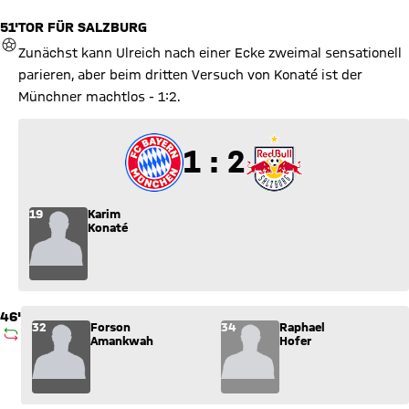
51'
TOR FÜR SALZBURG
TOR
Zunächst kann Ulreich nach einer Ecke zweimal sensationell
parieren, aber beim dritten Versuch von Konaté ist der
Münchner machtlos - 1:2.
1 zu 2
1 : 2
19
Karim
Konaté
46'
Wechsel: Forson Amankwah (32) kommt für Raphael Hofer (34
32
Forson
34
Raphael
AUSWECHSLUNG
Amankwah
Hofer