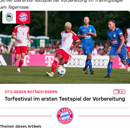
So lief das erste Testspiel der Vorbereitung im Trainingslager
am Tegernsee:
GALLE
VID
27:0 GEGEN ROTTACH-EGERN
Torfestival im ersten Testspiel der Vorbereitung
Themen dieses Artikels