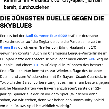
Kimmich im Pressetalk vor City-Spiel: „Ich bin
bereit, durchzuziehen“
DIE JÜNGSTEN DUELLE GEGEN DIE
SKYBLUES
Bereits bei der
Audi Summer Tour 2022
traf der deutsche
Rekordmeister auf die Engländer, die die Partie seinerzeit in
Green Bay
durch einen Treffer von Erling Haaland mit 1:0
gewinnen konnten. Auch im Champions League-Viertelfinale im
Frühjahr hatte der spätere Triple-Sieger nach einem
3:0
-Sieg im
Hinspiel und einem
1:1
im Rückspiel in München das bessere
Ende für sich. Nun kommt es zur Wiederauflage des Kracher-
Duells und zum Wiedersehen mit Ex-Bayern-Coach Guardiola in
Tokio. „In der Saisonvorbereitung ist es immer am besten, gegen
solche Mannschaften wie Bayern anzutreten", sagte der 52-
jährige Spanier auf der PK vor dem Spiel. „Wir sehen dann
schon, wo wir stehen, denn wir haben den Community Shield
vor der Tür. Das Spiel ist wirklich wichtig.“