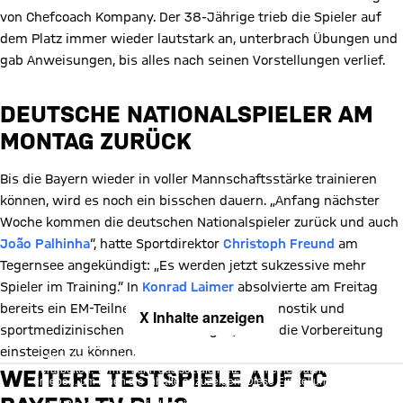
von Chefcoach Kompany. Der 38-Jährige trieb die Spieler auf
dem Platz immer wieder lautstark an, unterbrach Übungen und
gab Anweisungen, bis alles nach seinen Vorstellungen verlief.
DEUTSCHE NATIONALSPIELER AM
MONTAG ZURÜCK
Bis die Bayern wieder in voller Mannschaftsstärke trainieren
können, wird es noch ein bisschen dauern. „Anfang nächster
Woche kommen die deutschen Nationalspieler zurück und auch
João Palhinha
“, hatte Sportdirektor
Christoph Freund
am
Tegernsee angekündigt: „Es werden jetzt sukzessive mehr
Spieler im Training.“ In
Konrad Laimer
absolvierte am Freitag
bereits ein EM-Teilnehmer die Leistungsdiagnostik und
X Inhalte anzeigen
sportmedizinischen Untersuchungen, um in die Vorbereitung
Mit Klick auf den Button ermöglichen Sie es diesem sozialen
einsteigen zu können.
Netzwerk, Ihre Daten (z. B. IP-Adresse) mit Hilfe von Cookies zu
verarbeiten. Vorher kann das soziale Netzwerk keine Daten über Sie
WEITERE TESTSPIELE AUF FC
erheben, um Ihnen die Inhalte anzuzeigen. Diese Einstellung wird für
alle Inhalte des sozialen Netzwerks auf unserer Website gespeichert