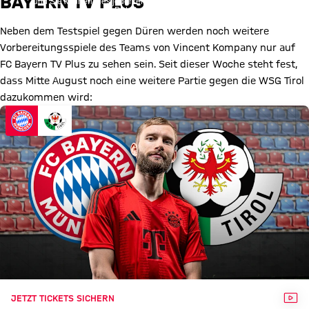
BAYERN TV PLUS
und Sie können dies jederzeit in der
Cookie-Einwilligungslösung
ändern. Details:
Datenschutzerklärung
Neben dem Testspiel gegen Düren werden noch weitere
Vorbereitungsspiele des Teams von Vincent Kompany nur auf
FC Bayern TV Plus zu sehen sein. Seit dieser Woche steht fest,
dass Mitte August noch eine weitere Partie gegen die WSG Tirol
dazukommen wird:
VID
JETZT TICKETS SICHERN