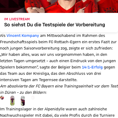
IM LIVESTREAM
So siehst Du die Testspiele der Vorbereitung
Als
Vincent Kompany
am Mittwochabend im Rahmen des
Freundschaftsspiels beim FC Rottach-Egern ein erstes Fazit zur
noch jungen Saisonvorbereitung zog, zeigte er sich zufrieden:
„Wir haben alles, was wir uns vorgenommen haben, in den
letzten Tagen umgesetzt – auch einen Eindruck von den jungen
Spielern bekommen“, sagte der Belgier beim
14:1-Erfolg
gegen
das Team aus der Kreisliga, das den Abschluss von drei
intensiven Tagen am Tegernsee darstellte.
Am absolvierte der FC Bayern eine Trainingseinheit vor dem Test
in Düren – zu den Bildern:
Gehe zu Gallerie Seite: zur Galerie
+
12
Im Trainingslager in der Alpenidylle waren auch zahlreiche
Nachwuchsspieler mit dabei, da viele Profis durch die Turniere