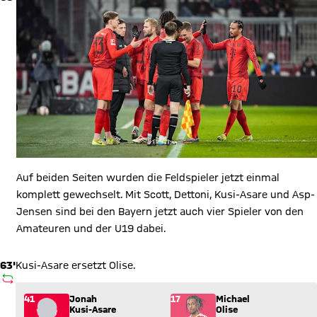
Auf beiden Seiten wurden die Feldspieler jetzt einmal
komplett gewechselt. Mit Scott, Dettoni, Kusi-Asare und Asp-
Jensen sind bei den Bayern jetzt auch vier Spieler von den
Amateuren und der U19 dabei.
63'
Kusi-Asare ersetzt Olise.
AUSWECHSLUNG
Wechsel: Jonah Kusi-Asare (41) kommt für Michael Olise (17) 
41
Jonah
17
Michael
Kusi-Asare
Olise