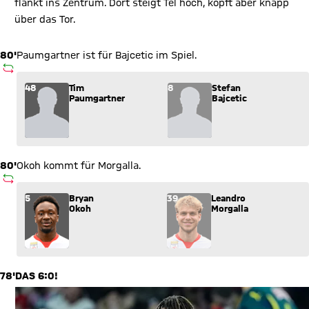
flankt ins Zentrum. Dort steigt Tel hoch, köpft aber knapp
über das Tor.
80'
Paumgartner ist für Bajcetic im Spiel.
AUSWECHSLUNG
Wechsel: Tim Paumgartner (48) kommt für Stefan Bajcetic (8)
48
Tim
8
Stefan
Paumgartner
Bajcetic
80'
Okoh kommt für Morgalla.
AUSWECHSLUNG
Wechsel: Bryan Okoh (5) kommt für Leandro Morgalla (39) ins
5
Bryan
39
Leandro
Okoh
Morgalla
78'
DAS 6:0!