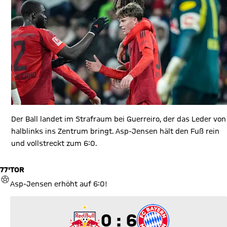
Der Ball landet im Strafraum bei Guerreiro, der das Leder von
halblinks ins Zentrum bringt. Asp-Jensen hält den Fuß rein
und vollstreckt zum 6:0.
77'
TOR
TOR
Asp-Jensen erhöht auf 6:0!
0 zu 6
0 : 6