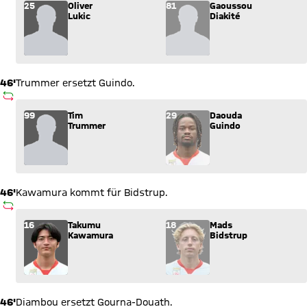
Wechsel: Oliver Lukic (25) kommt für Gaoussou Diakité (81) i
25
Oliver
81
Gaoussou
Lukic
Diakité
46'
Trummer ersetzt Guindo.
AUSWECHSLUNG
Wechsel: Tim Trummer (99) kommt für Daouda Guindo (29) in
99
Tim
29
Daouda
Trummer
Guindo
46'
Kawamura kommt für Bidstrup.
AUSWECHSLUNG
Wechsel: Takumu Kawamura (16) kommt für Mads Bidstrup (1
16
Takumu
18
Mads
Kawamura
Bidstrup
46'
Diambou ersetzt Gourna-Douath.