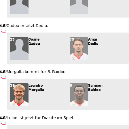
46'
Gadou ersetzt Dedic.
AUSWECHSLUNG
Wechsel: Joane Gadou (23) kommt für Amar Dedic (70) ins Sp
23
Joane
70
Amar
Gadou
Dedic
46'
Morgalla kommt für S. Baidoo.
AUSWECHSLUNG
Wechsel: Leandro Morgalla (39) kommt für Samson Baidoo (6)
39
Leandro
6
Samson
Morgalla
Baidoo
46'
Lukic ist jetzt für Diakite im Spiel.
AUSWECHSLUNG