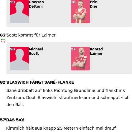
Wechsel: Grayson Dettoni (99) kommt für Eric Dier (15) ins Sp
99
Grayson
15
Eric
Dettoni
Dier
63'
Scott kommt für Laimer.
AUSWECHSLUNG
Wechsel: Michael Scott (98) kommt für Konrad Laimer (27) in
98
Michael
27
Konrad
Scott
Laimer
62'
BLASWICH FÄNGT SANÉ-FLANKE
Sané dribbelt auf links Richtung Grundlinie und flankt ins
Zentrum. Doch Blaswich ist aufmerksam und schnappt sich
den Ball.
57'
DAS 5:0!
Kimmich hält aus knapp 25 Metern einfach mal drauf.