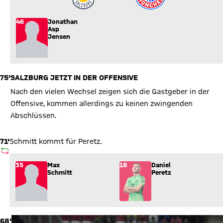
46
Jonathan
Asp
Jensen
75'
SALZBURG JETZT IN DER OFFENSIVE
Nach den vielen Wechsel zeigen sich die Gastgeber in der
Offensive, kommen allerdings zu keinen zwingenden
Abschlüssen.
71'
Schmitt kommt für Peretz.
AUSWECHSLUNG
Wechsel: Max Schmitt (35) kommt für Daniel Peretz (18) ins S
35
Max
18
Daniel
Schmitt
Peretz
68'