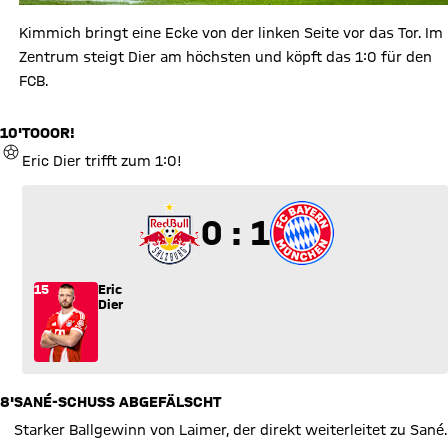
Kimmich bringt eine Ecke von der linken Seite vor das Tor. Im
Zentrum steigt Dier am höchsten und köpft das 1:0 für den
FCB.
10'
TOOOR!
TOR
Eric Dier trifft zum 1:0!
0 zu 1
0 : 1
15
Eric
Dier
8'
SANÉ-SCHUSS ABGEFÄLSCHT
Starker Ballgewinn von Laimer, der direkt weiterleitet zu Sané.