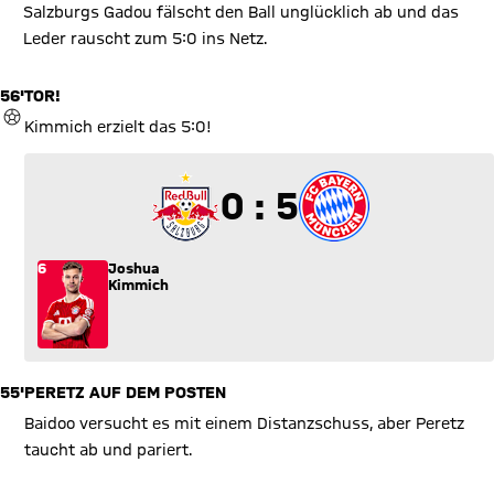
Salzburgs Gadou fälscht den Ball unglücklich ab und das
Leder rauscht zum 5:0 ins Netz.
56'
TOR!
TOR
Kimmich erzielt das 5:0!
0 zu 5
0 : 5
6
Joshua
Kimmich
55'
PERETZ AUF DEM POSTEN
Baidoo versucht es mit einem Distanzschuss, aber Peretz
taucht ab und pariert.