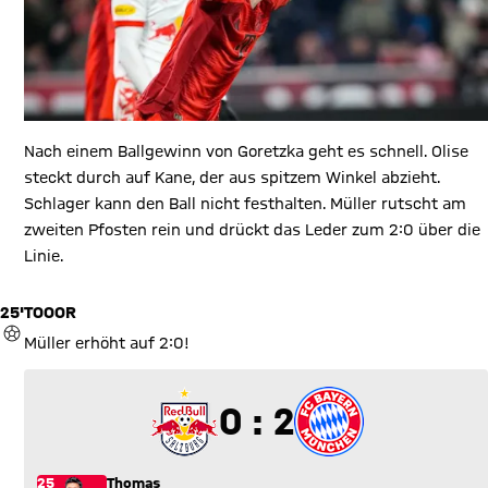
Nach einem Ballgewinn von Goretzka geht es schnell. Olise
steckt durch auf Kane, der aus spitzem Winkel abzieht.
Schlager kann den Ball nicht festhalten. Müller rutscht am
zweiten Pfosten rein und drückt das Leder zum 2:0 über die
Linie.
25'
TOOOR
TOR
Müller erhöht auf 2:0!
0 zu 2
0 : 2
25
Thomas