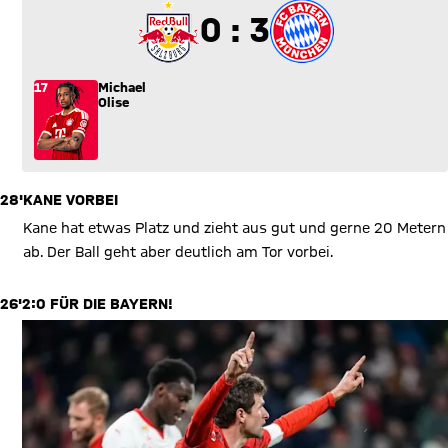
0 zu 3
0 : 3
17
Michael
Olise
28'
KANE VORBEI
Kane hat etwas Platz und zieht aus gut und gerne 20 Metern
ab. Der Ball geht aber deutlich am Tor vorbei.
26'
2:0 FÜR DIE BAYERN!