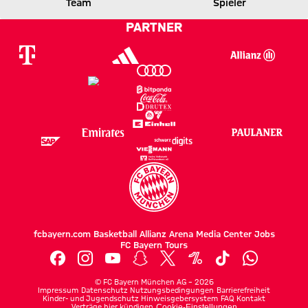
SALZBURG
FCB
Team
Spieler
PARTNER
Zum Spielbericht
fcbayern.com
Basketball
Allianz Arena
Media Center
Jobs
FC Bayern Tours
©
FC Bayern München AG
–
2026
Impressum
Datenschutz
Nutzungsbedingungen
Barrierefreiheit
Kinder- und Jugendschutz
Hinweisgebersystem
FAQ
Kontakt
Verträge hier kündigen
Cookie-Einstellungen